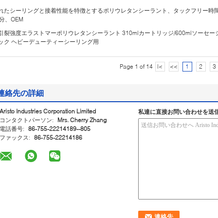
れたシーリングと接着性能を特徴とするポリウレタンシーラント、タックフリー時
0分、OEM
引裂強度エラストマーポリウレタンシーラント 310mlカートリッジ/600mlソーセー
ック ヘビーデューティーシーリング用
Page 1 of 14
|<
<<
1
2
3
連絡先の詳細
Aristo Industries Corporation Limited
私達に直接お問い合わせを送
コンタクトパーソン:
Mrs. Cherry Zhang
電話番号:
86-755-22214189--805
ファックス:
86-755-22214186