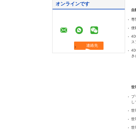
オンラインです
自
専
便
4
ス
4
き
世
プ
し
世
世
世