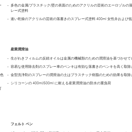
ー
多色の金属/プラスチック/壁の表面のためのアクリルの芸術のエーロゾルの
レー式塗料
速い乾燥のアクリルの芸術の落書きのスプレー式塗料 400ml 女性弁および低
産業潤滑油
生がわきフィルムの反錆オイルは金属の機械類のための潤滑油を基づかせて
容易な使用除去剤のスプレー車のペンキは有効な落書きのペンキを高く取除
多色
金型洗浄剤のスプレーの潤滑油の土はプラスチック樹脂のための効果を取除
シリコーンの 400ml/500ml に耐える産業潤滑油の防水の重負荷
打
フェルト ペン