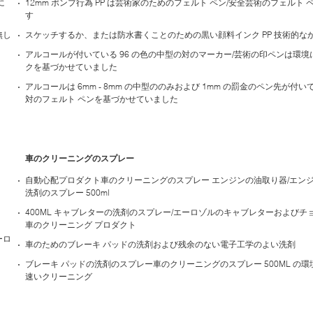
に
12mm ポンプ行為 PP は芸術家のためのフェルト ペン/安全芸術のフェルト
す
無し
スケッチするか、または防水書くことのための黒い顔料インク PP 技術的な
アルコールが付いている 96 の色の中型の対のマーカー/芸術の印ペンは環
クを基づかせていました
アルコールは 6mm - 8mm の中型ののみおよび 1mm の罰金のペン先が付
対のフェルト ペンを基づかせていました
車のクリーニングのスプレー
自動心配プロダクト車のクリーニングのスプレー エンジンの油取り器/エン
洗剤のスプレー 500ml
400ML キャブレターの洗剤のスプレー/エーロゾルのキャブレターおよびチ
車のクリーニング プロダクト
ーロ
車のためのブレーキ パッドの洗剤および残余のない電子工学のよい洗剤
ブレーキ パッドの洗剤のスプレー車のクリーニングのスプレー 500ML の
速いクリーニング