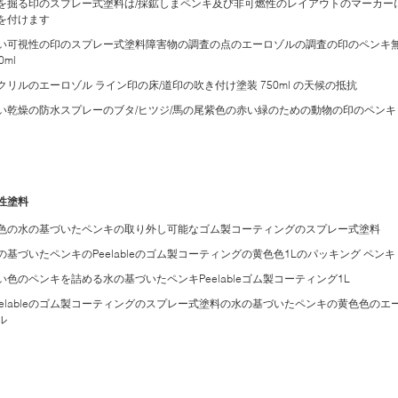
を掘る印のスプレー式塗料は/採鉱しまペンキ及び非可燃性のレイアウトのマーカー
を付けます
い可視性の印のスプレー式塗料障害物の調査の点のエーロゾルの調査の印のペンキ
0ml
クリルのエーロゾル ライン印の床/道印の吹き付け塗装 750ml の天候の抵抗
い乾燥の防水スプレーのブタ/ヒツジ/馬の尾紫色の赤い緑のための動物の印のペンキ
性塗料
色の水の基づいたペンキの取り外し可能なゴム製コーティングのスプレー式塗料
の基づいたペンキのPeelableのゴム製コーティングの黄色色1Lのパッキング ペンキ
い色のペンキを詰める水の基づいたペンキPeelableゴム製コーティング1L
eelableのゴム製コーティングのスプレー式塗料の水の基づいたペンキの黄色色のエ
ル