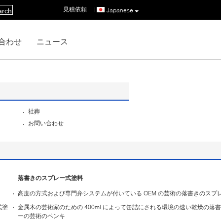
見積依頼
|
Japanese
arch
合わせ
ニュース
社葬
お問い合わせ
落書きのスプレー式塗料
高度の方式および専門弁システムが付いている OEM の芸術の落書きのスプ
式塗
金属木の芸術家のための 400ml によって缶詰にされる環境の速い乾燥の落
ーの芸術のペンキ