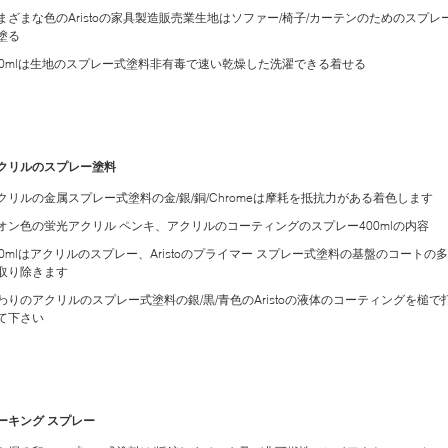
まざまな色のAristoの家具製造販売業生地はソファー/椅子/カーテンのためのスプレ
塗る
00mlは生地のスプレー式塗料非有毒で速い乾燥した洗濯できる着せる
クリルのスプレー塗料
クリルの金属スプレー式塗料の金/銀/銅/Chromeは摩耗を抵抗力がある着色します
オン色の蛍光アクリル ペンキ、アクリルのコーティングのスプレー400mlの内容
00mlはアクリルのスプレー、Aristoのプライマー スプレー式塗料の基盤のコートの
取り除きます
わりのアクリルのスプレー式塗料の銀/黒/青色のAristoの液体のコーティングを槌で
て下さい
ーキング スプレー