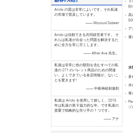
下
印
Aristo の質は非常によいです、それ私達
の市場で普及しています。
高
50
—— Masoud Sabeer
ア
Aristo は信頼できる共同経営者です。 そ
速
れらは私達が出会った問題を解決するた
めに全力を常に尽くします。
—— Ather Ave 先生。
私達は非常に色の類別を含むすべての私
水
達の 271 のパレット商品のための間違
い、よくできている各店情報が、ないこ
多
とを驚きます!
水
—— 中枢神経刺激剤
青
私達は Aristo を使用して嬉しく、2015
P
年は私達の第 9 協力的な年、です私達の
ゾ
貴重で戦略的な売り手の 1 つです。
—— アナ