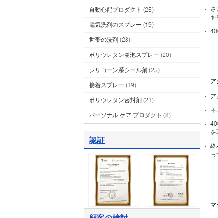
さ
自動心配プロダクト
(25)
を
電気洗剤のスプレー
(19)
4
世帯の洗剤
(28)
ポリウレタン発泡スプレー
(20)
シリコーン系シール剤
(25)
ア
接着スプレー
(19)
ア
ポリウレタン密封剤
(21)
ネ
パーソナル ケア プロダクト
(8)
4
を
認証
終
っ
マ
顧客の検討