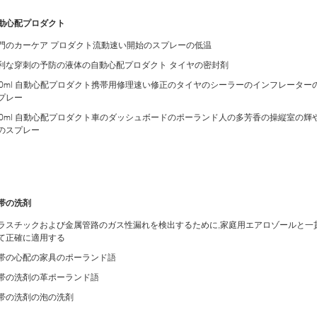
動心配プロダクト
門のカーケア プロダクト流動速い開始のスプレーの低温
利な穿刺の予防の液体の自動心配プロダクト タイヤの密封剤
00ml 自動心配プロダクト携帯用修理速い修正のタイヤのシーラーのインフレーター
プレー
00ml 自動心配プロダクト車のダッシュボードのポーランド人の多芳香の操縦室の輝
のスプレー
帯の洗剤
ラスチックおよび金属管路のガス性漏れを検出するために,家庭用エアロゾールと一
て正確に適用する
帯の心配の家具のポーランド語
帯の洗剤の革ポーランド語
帯の洗剤の泡の洗剤