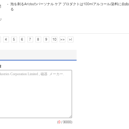
泡を剃るAristoのパーソナル ケア プロダクトは100mlアルコール/染料に自
間
る
ジ
4
5
6
7
8
9
10
>>
>|
信
(
0
/ 3000)