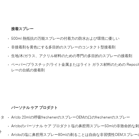
接着スプレー
500ml 熱抵抗の万能スプレーの付着力の防水および環境に優しい
非接着剤を黄色にする多目的のスプレーのコンタクト型接着剤
生地/木/ガラス、アクリル材料のための専門の多目的のスプレーの接着剤
ペーパー/プラスチック/ライト金属またはライト ガラス材料のための Repositio
レーの台紙の接着剤
パーソナル ケア プロダクト
レタ
Aristo 20mlの呼吸freshenerのスプレーOEMの口のfreshenerのスプレー
Aristoのパーソナル ケア プロダクト塩の鼻腔用スプレー50mlの非致命的な
ト
Aristoの塩に鼻腔用スプレー80mlの剃ることは自由な非習慣性OEMスプレ