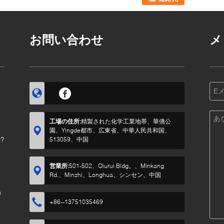
お問い合わせ
メ
す
工場の住所:
精製された化学工業地帯、華僑公
園、Yingde都市、広東省、中華人民共和国、
?
513059、中国
営業所:
501-502、Qiurui Bldg。、Minkang
Rd.、Minzhi、Longhua、シンセン、中国
)
+86--13751035469