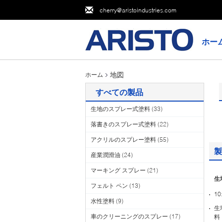
cherry@aristoindustries.com
ホー
地図
ホーム
すべての製品
生地のスプレー式塗料
(33)
落書きのスプレー式塗料
(22)
アクリルのスプレー塗料
(55)
製
産業潤滑油
(24)
マーキング スプレー
(21)
生
フェルト ペン
(13)
1
水性塗料
(9)
生
車のクリーニングのスプレー
(17)
料