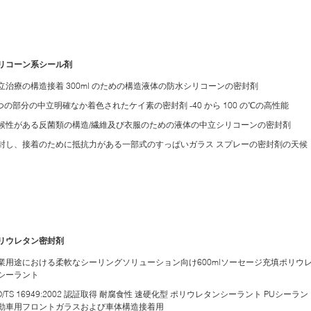
リコーン系シール剤
立治療の構造接着 300ml のための構造液体の防水シリコーンの密封剤
 つの部分の中立明確なか着色されたケイ素の密封剤 -40 から 100 の℃の高性能
候性がある反菌類の構造/繊維及び衣服のための液体の中立シリコーンの密封剤
封し、接着のために抵抗力がある一部式のすっぱいガラス スプレーの密封剤の天候
リウレタン密封剤
業用途における柔軟なシーリングソリューション向け600mlソーセージ充填ポリウ
シーラント
SO/TS 16949:2002 認証取得 耐腐食性 速硬化型 ポリウレタンシーラント PUシーラン
動車用フロントガラスおよび車体構造接着用