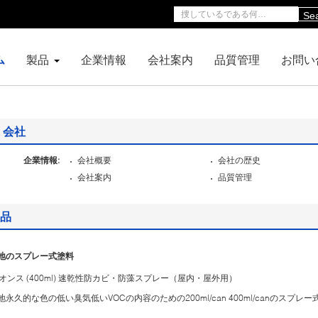
Se
ム
製品
企業情報
会社案内
品質管理
お問い
会社
企業情報:
会社概要
会社の歴史
会社案内
品質管理
品
地のスプレー式塗料
0オンス (400ml) 速乾性防カビ・防藻スプレー（屋内・屋外用）
地永久的な色の低い臭気低いVOCの内容のための200ml/can 400ml/canのスプレー