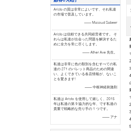
Aristo の質は非常によいです、それ私達
の市場で普及しています。
—— Masoud Sabeer
Aristo は信頼できる共同経営者です。 そ
れらは私達が出会った問題を解決するた
めに全力を常に尽くします。
—— Ather Ave 先生。
私達は非常に色の類別を含むすべての私
達の 271 のパレット商品のための間違
い、よくできている各店情報が、ないこ
とを驚きます!
—— 中枢神経刺激剤
私達は Aristo を使用して嬉しく、2015
年は私達の第 9 協力的な年、です私達の
貴重で戦略的な売り手の 1 つです。
—— アナ