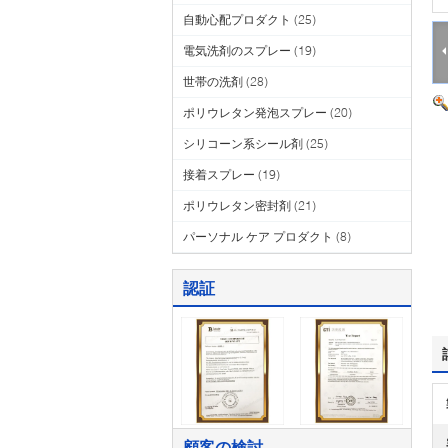
自動心配プロダクト
(25)
電気洗剤のスプレー
(19)
世帯の洗剤
(28)
ポリウレタン発泡スプレー
(20)
シリコーン系シール剤
(25)
接着スプレー
(19)
ポリウレタン密封剤
(21)
パーソナル ケア プロダクト
(8)
認証
顧客の検討