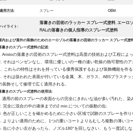
適用方法:
スプレー
OEM:
落書きの芸術のラッカー スプレー式塗料
エーロ
,
ハイライト:
RALの落書きの個人指導のスプレー式塗料
屋内および屋外の装飾のためのエーロゾルの落書きの芸術のラッカー スプレー式塗料4
落書きのスプレー式塗料の記述:
Aristoの落書きの芸術のスプレー式塗料は高度の技術および工程によ
1.
2. それはベンゼンなし、環境に優しいの一種の速い乾燥の熱可塑性の
これらの特性はそれを持っている優秀保護するおよび装飾機能を作る
3。
4. それは扱われた表面が付いている金属、木、ガラス、ABSプラスチ
の装飾そして修理で広く適用される。
落書きのスプレー式塗料の使用法:
適用の前のスプレーの表面からの完全にきれいな油が多い汚れた、染み
1.
2. 完全に混合の中の液体までの2 min.についての振動の缶;
3. 色が正しいことを確かめるために小さい区域で試験のスプレーを作り
4. よりよい適用のために、1つの重いコートよりもむしろ複数の薄いコ
5. 缶に小さい左があったら、ノズル180°を回しなさい、もう一度試しな