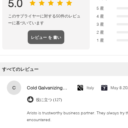
5.0
5 星
このサプライヤーに対する50件のレビュ
4 星
ーに基づいています
3 星
2 星
レビュー を 書い
1 星
て
すべてのレビュー
C
Cold Galvanizing Zinc Spray Paint 400ml
Italy
May 8.20
役に立つ (127)
Aristo is trustworthy business partner. They always try 
encountered.