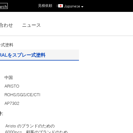
見積依頼
|
Japanese
arch
合わせ
ニュース
ー式塗料
RALをスプレー式塗料
中国
ARISTO
ROHS/SGS/CE/CTI
AP7302
:
Aristo のブランドのための
6000pcs、顧客のブランドのため