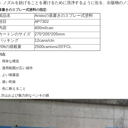
6. ノズルを妨げることを避けるために洗浄するように缶を、出版物のノズル
落書きのスプレー式塗料の指定:
製品名
Aristoの落書きのスプレー式塗料
項目
AP7302
内容
400ml/can
カートンのサイズ
275*205*205mm
パッキング
12cans/ctn
20ftの積載量
2500cartons/20'FCL
利点:
1.
簡単な構造
2. 適用範囲が広い操作
3. よい噴霧器
4. 速い乾燥
5. 色に耐えること
6.沢山および魅力的なペンキの膜