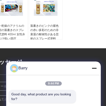
い乾燥のアクリルの
落書きのピンクの紫色
術の落書きのスプレ
の赤い多彩のための非
塗料 400ml 女性弁
衰退の耐候性がある芸
よび低い/高圧
術のスプレー式塗料
ッセージ
Barry
9:44 PM
Good day, what product are you looking 
for?