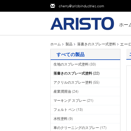
cherry@aristoindustries.com
ホー
エーロ
ホーム
製品
落書きのスプレー式塗料
すべての製品
生地のスプレー式塗料
(33)
落書きのスプレー式塗料
(22)
アクリルのスプレー塗料
(55)
産業潤滑油
(24)
マーキング スプレー
(21)
フェルト ペン
(13)
水性塗料
(9)
車のクリーニングのスプレー
(17)