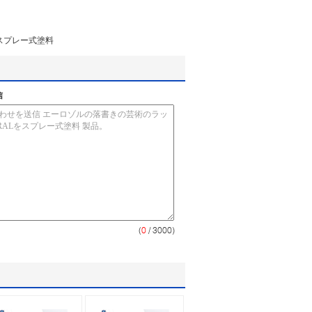
スプレー式塗料
信
(
0
/ 3000)