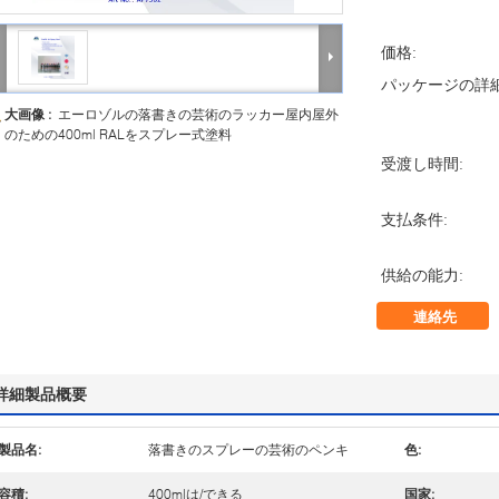
価格:
パッケージの詳細
大画像 :
エーロゾルの落書きの芸術のラッカー屋内屋外
のための400ml RALをスプレー式塗料
受渡し時間:
支払条件:
供給の能力:
連絡先
詳細製品概要
製品名:
落書きのスプレーの芸術のペンキ
色:
容積:
400mlは/できる
国家: