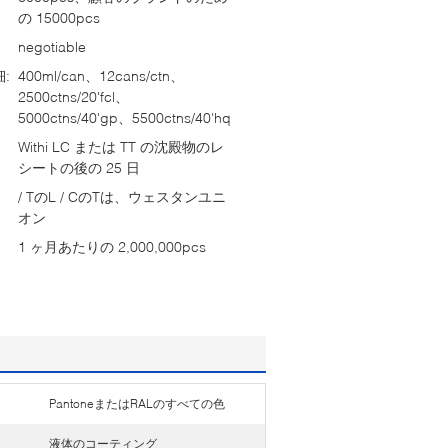
の 15000pcs
negotiable
:
400ml/can、12cans/ctn、
2500ctns/20'fcl、
5000ctns/40'gp、5500ctns/40'hq
Withi LC または TT の沈殿物のレ
シートの後の 25 日
/ TのL / CのTは、ウェスタンユニ
オン
1 ヶ月あたりの 2,000,000pcs
PantoneまたはRALのすべての色
液体のコーティング