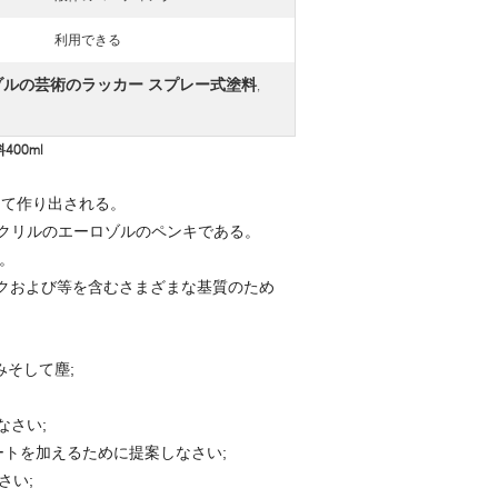
利用できる
ゾルの芸術のラッカー スプレー式塗料
,
00ml
って作り出される。
アクリルのエーロゾルのペンキである。
。
ックおよび等を含むさまざまな基質のため
そして塵;
なさい;
ートを加えるために提案しなさい;
さい;