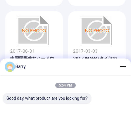
2017-08-31
2017-03-03
中国国際的なハードウ
2017 INAPA/タイヤの
ェア ショー2017年
ゴムINABIKE/IIBT
Barry
5:54 PM
家へ
Good day, what product are you looking for?
製品
2016-09-27
2016-04-29
わたしたち に つい て
IAP 2016年（第11イラ
国民ハードウェア ショ