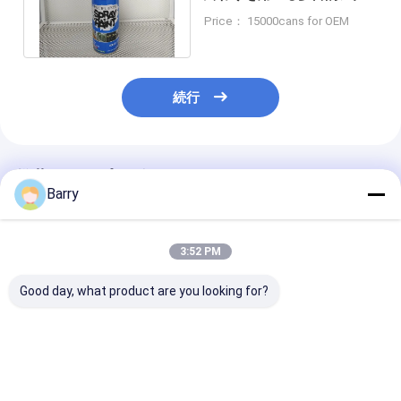
リルのスプレー式塗料低い
Price： 15000cans for OEM
VOC
続行
推薦されたプロダクト
Barry
3:52 PM
Good day, what product are you looking for?
コールド亜鉛メッキス
迅速な乾燥 亜鉛ガルバ
アクリル亜鉛ス
プレーペイント 400ml
ン化スプレー塗料 5-
ペイント 5-10
10分 乾燥時間
時間 コーティ