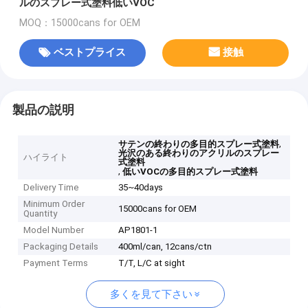
ルのスプレー式塗料低いVOC
MOQ：15000cans for OEM
ベストプライス
接触
製品の説明
,
サテンの終わりの多目的スプレー式塗料
光沢のある終わりのアクリルのスプレー
ハイライト
式塗料
,
低いVOCの多目的スプレー式塗料
Delivery Time
35~40days
Minimum Order
15000cans for OEM
Quantity
Model Number
AP1801-1
Packaging Details
400ml/can, 12cans/ctn
Payment Terms
T/T, L/C at sight
多くを見て下さい