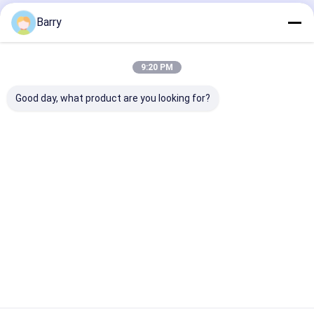
Barry
Desktop Site
ホーム
企業情報
地図
プライバシーポリシー
品質
生地のスプレー式塗料
中国工場.Copyright © 2026 Aristo
9:20 PM
Industries Corporation Limited. All Rights Reserved.
Good day, what product are you looking for?
家へ
製品
わたしたち に つい て