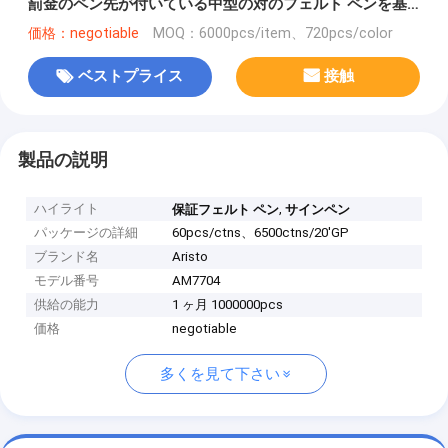
罰金のペン先が付いている中型の対のフェルト ペンを基
づかせていました
価格：negotiable
MOQ：6000pcs/item、720pcs/color
ベストプライス
接触
製品の説明
ハイライト
,
保証フェルト ペン
サインペン
パッケージの詳細
60pcs/ctns、6500ctns/20'GP
ブランド名
Aristo
モデル番号
AM7704
供給の能力
1 ヶ月 1000000pcs
価格
negotiable
多くを見て下さい