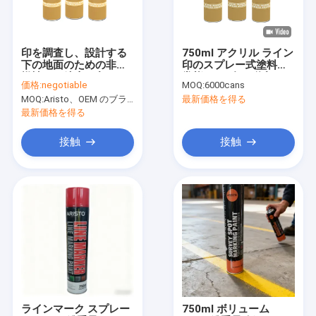
工場 ツアー
品質管理
印を調査し、設計する
750ml アクリル ライン
下の地面のための非可
印のスプレー式塗料、
News
燃性の下鉱山の印のス
常態/fluo 色の道印のス
価格:
negotiable
MOQ:
6000cans
プレー式塗料
プレー式塗料
MOQ:
Aristo、OEM のブランドのための 15000cans のための 6000cans
最新価格を得る
最新価格を得る
生地のスプレー式塗料
接触
接触
落書きのスプレー式塗料
アクリルのスプレー塗料
産業潤滑油
マーキング スプレー
フェルト ペン
ラインマーク スプレー
750ml ボリューム