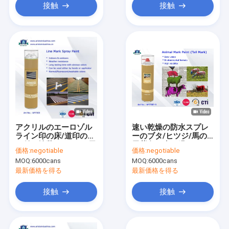
接触
接触
アクリルのエーロゾル
速い乾燥の防水スプレ
ライン印の床/道印の吹
ーのブタ/ヒツジ/馬の
き付け塗装 750ml の天
尾紫色の赤い緑のため
価格:
negotiable
価格:
negotiable
候の抵抗
の動物の印のペンキ
MOQ:
6000cans
MOQ:
6000cans
最新価格を得る
最新価格を得る
接触
接触