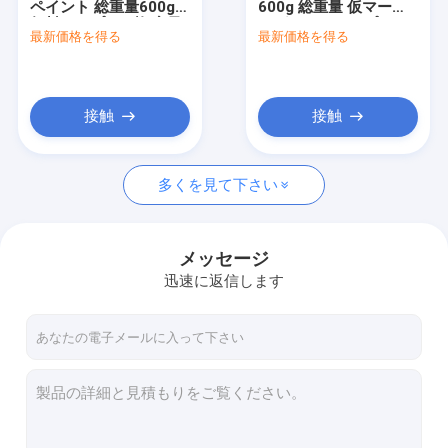
ペイント 総重量600g,
600g 総重量 仮マーキ
水性塗料
無料サンプル 2枚,容量
ングペイントスプレー
最新価格を得る
最新価格を得る
750ml 内外用
無料サンプルと
車のクリーニングのスプレー
ODMOEMサービス
自動心配プロダクト
接触
接触
電気洗剤のスプレー
多くを見て下さい
世帯の洗剤
ポリウレタン発泡スプレー
メッセージ
シリコーン系シール剤
迅速に返信します
接着スプレー
ポリウレタン密封剤
パーソナル ケア プロダクト