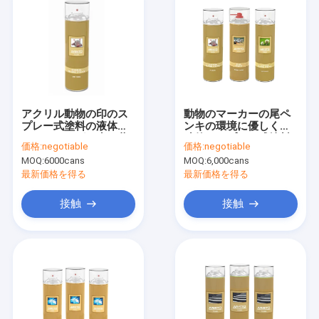
アクリル動物の印のス
動物のマーカーの尾ペ
プレー式塗料の液体の
ンキの環境に優しく一
コーティングの赤い黄
時的なスプレー式塗料
価格:
negotiable
価格:
negotiable
色緑注文色 500ml
の高い可視性
MOQ:
6000cans
MOQ:
6,000cans
最新価格を得る
最新価格を得る
接触
接触
家へ
製品
わたしたち に つい て