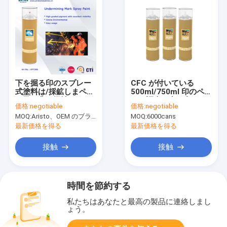
下を掘る印のスプレー
CFC が付いている
式塗料は/採鉱しまペン
500ml/750ml 印のペン
キ及び非可燃性のレイ
キの調査の点の印のス
価格:
negotiable
価格:
negotiable
アウトのマーカーに印
プレー式塗料は放しま
MOQ:
Aristo、OEM のブランドのための 15000cans のための 6000cans
MOQ:
6000cans
を付けます
す
最新価格を得る
最新価格を得る
接触
接触
時間を節約する
私たちはあなたと最高の製品に連絡しまし
ょう。