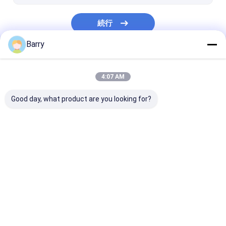
続行
Barry
私たちのカテゴリー
4:07 AM
Good day, what product are you looking for?
生地のスプレー式塗料
落書きのスプレー式塗
アクリルのスプ
料
料
Desktop Site
ホーム
企業情報
地図
プライバシーポリシー