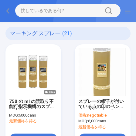
マーキング スプレー
(21)
750 の ml の読取り不
スプレーの帽子が付い
能行指示機構のスプレ
ている点の印のペンキ
ー式塗料
の一時的な点の印によ
MOQ:
6000cans
価格:
negotiable
って逆にされる弁を調
最新価格を得る
MOQ:
6,000cans
査して下さい
最新価格を得る