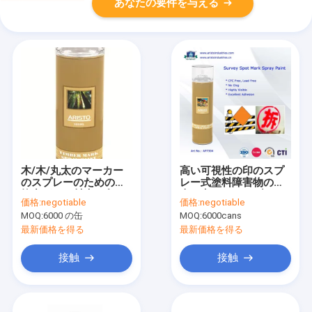
あなたの要件を与える
木/木/丸太のマーカー
高い可視性の印のスプ
のスプレーのための抵
レー式塗料障害物の調
抗力がある材木の印の
査の点のエーロゾルの
価格:
negotiable
価格:
negotiable
スプレー式塗料は衰退
調査の印のペンキ無し
MOQ:
6000 の缶
MOQ:
6000cans
します
500ml
最新価格を得る
最新価格を得る
接触
接触