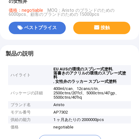
の女性弁
価格：negotiable
MOQ：Aristo のブランドのための
6000pcs、顧客のブランドのための 15000pcs
ベストプライス
接触
製品の説明
,
EU AUSの環境のスプレー式塗料
落書きのアクリルの環境のスプレー式塗
ハイライト
料
,
女性弁のラッカー スプレー式塗料
400ml/can、12cans/ctn、
パッケージの詳細
2500ctns/20'fcl、5000ctns/40'gp、
5500ctns/40'hq
ブランド名
Aristo
モデル番号
AP7302
供給の能力
1 ヶ月あたりの 2000000pcs
価格
negotiable