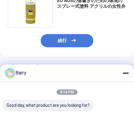
EU AUSの落書きのための環境の
スプレー式塗料 アクリルの女性弁
続行
推薦されたプロダクト
Barry
8:14 PM
Good day, what product are you looking for?
アリスト・グラフィテ
高容量400mlの落書き
多色刷りの落書
ィ スプレーペイント
のスプレー式塗料の天
い乾燥時間の中