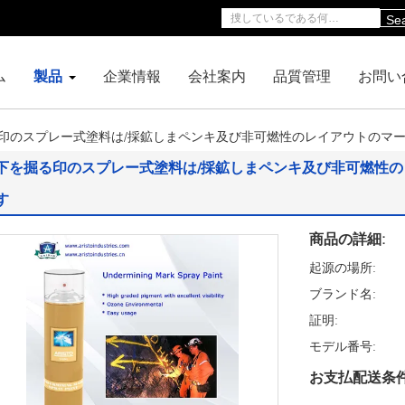
Se
ム
製品
企業情報
会社案内
品質管理
お問い
印のスプレー式塗料は/採鉱しまペンキ及び非可燃性のレイアウトのマ
下を掘る印のスプレー式塗料は/採鉱しまペンキ及び非可燃性
す
商品の詳細:
起源の場所:
ブランド名:
証明:
モデル番号:
お支払配送条件