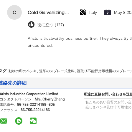
C
Cold Galvanizing Zinc Spray Paint 400ml
Italy
May 8.20
役に立つ (127)
Aristo is trustworthy business partner. They always try 
encountered.
,
,
タグ:
動物の印のペンキ
道印のスプレー式塗料
読取り不能行指示機構のスプレー
連絡先の詳細
Aristo Industries Corporation Limited
私達に直接お問い合わせを送
コンタクトパーソン:
Mrs. Cherry Zhang
電話番号:
86-755-22214189--805
ファックス:
86-755-22214186