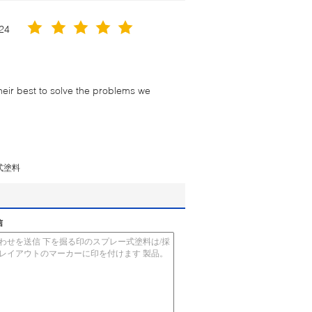
24
their best to solve the problems we
式塗料
信