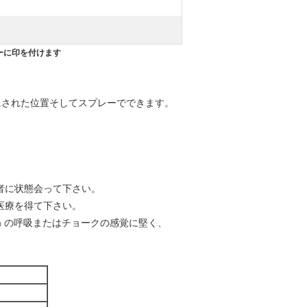
ーに印を付けます
逆にされた位置そしてスプレーでできます。
者に状態会って下さい。
医療を得て下さい。
nh の呼吸またはチョークの感覚に堅く、