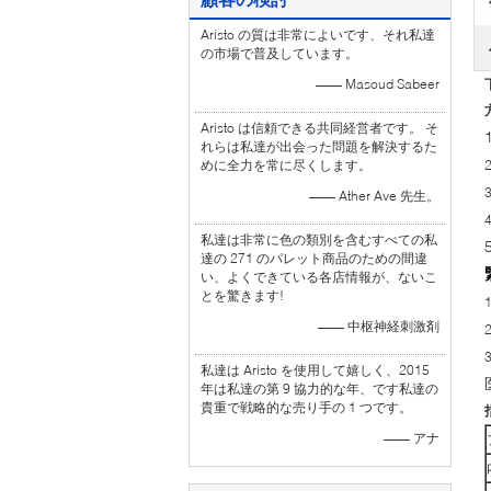
Aristo の質は非常によいです、それ私達
の市場で普及しています。
—— Masoud Sabeer
Aristo は信頼できる共同経営者です。 そ
れらは私達が出会った問題を解決するた
めに全力を常に尽くします。
—— Ather Ave 先生。
私達は非常に色の類別を含むすべての私
達の 271 のパレット商品のための間違
い、よくできている各店情報が、ないこ
とを驚きます!
—— 中枢神経刺激剤
私達は Aristo を使用して嬉しく、2015
年は私達の第 9 協力的な年、です私達の
貴重で戦略的な売り手の 1 つです。
—— アナ