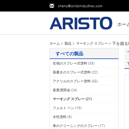
cherry@aristoindustries.com
ホー
下を掘る
ホーム
製品
マーキング スプレー
すべての製品
生地のスプレー式塗料
(33)
落書きのスプレー式塗料
(22)
アクリルのスプレー塗料
(55)
産業潤滑油
(24)
マーキング スプレー
(21)
フェルト ペン
(13)
水性塗料
(9)
車のクリーニングのスプレー
(17)