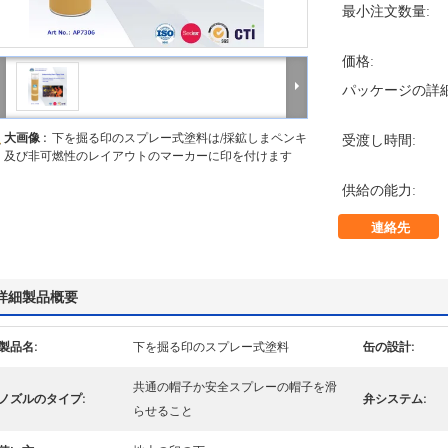
最小注文数量:
価格:
パッケージの詳細
大画像 :
下を掘る印のスプレー式塗料は/採鉱しまペンキ
受渡し時間:
及び非可燃性のレイアウトのマーカーに印を付けます
供給の能力:
連絡先
詳細製品概要
製品名:
下を掘る印のスプレー式塗料
缶の設計:
共通の帽子か安全スプレーの帽子を滑
ノズルのタイプ:
弁システム:
らせること