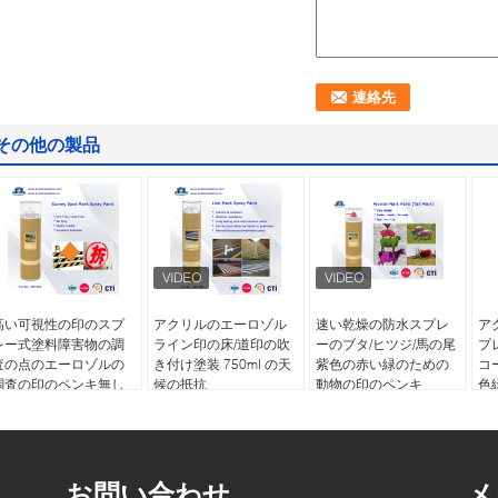
その他の製品
高い可視性の印のスプ
アクリルのエーロゾル
速い乾燥の防水スプレ
ア
レー式塗料障害物の調
ライン印の床/道印の吹
ーのブタ/ヒツジ/馬の尾
プ
査の点のエーロゾルの
き付け塗装 750ml の天
紫色の赤い緑のための
コ
調査の印のペンキ無し
候の抵抗
動物の印のペンキ
色緑
00ml
お問い合わせ
メ