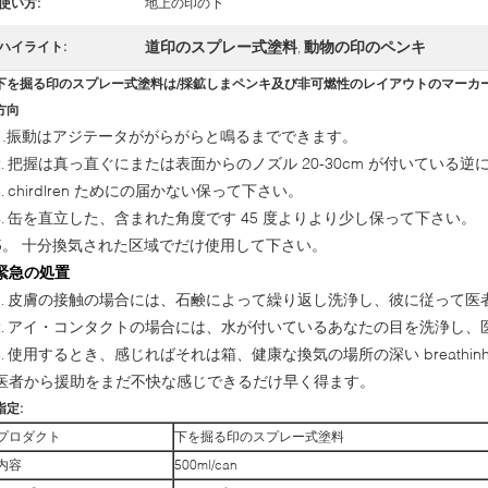
使い方:
地上の印の下
道印のスプレー式塗料
動物の印のペンキ
ハイライト:
,
下を掘る印のスプレー式塗料は/採鉱しまペンキ及び非可燃性のレイアウトのマーカ
方向
1.振動はアジテータががらがらと鳴るまでできます。
把握は真っ直ぐにまたは表面からのノズル 20-30cm が付いている
2.
chirdlren ためにの届かない保って下さい。
3.
缶を直立した、含まれた角度です 45 度よりより少し保って下さい。
4.
5。 十分換気された区域でだけ使用して下さい。
緊急の処置
皮膚の接触の場合には、石鹸によって繰り返し洗浄し、彼に従って医
1.
アイ・コンタクトの場合には、水が付いているあなたの目を洗浄し、
2.
使用するとき、感じればそれは箱、健康な換気の場所の深い breathi
3.
医者から援助をまだ不快な感じできるだけ早く得ます。
指定:
プロダクト
下を掘る印のスプレー式塗料
内容
500ml/can