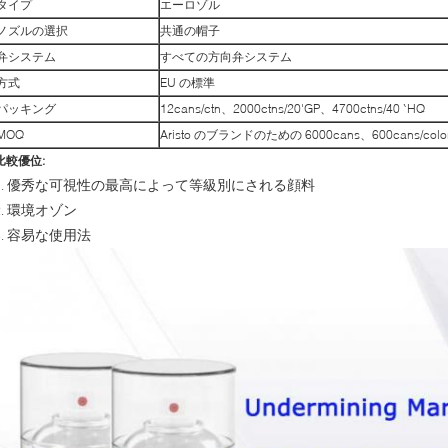
タイプ
エーロゾル
ノズルの選択
共通の帽子
弁システム
すべての方向弁システム
方式
EU の標準
パッキング
12cans/ctn、2000ctns/20'GP、4700ctns/40 `HQ
MOQ
Aristo のブランドのための 6000cans、600cans/colo
比較優位:
優秀な可視性の最高によって等級別にされる顔料
1.
環境オゾン
2.
容易な使用法
3.