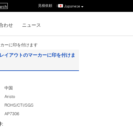
見積依頼
|
Japanese
arch
合わせ
ニュース
ーカーに印を付けます
のレイアウトのマーカーに印を付けま
中国
Aristo
ROHS/CTI/SGS
AP7306
: