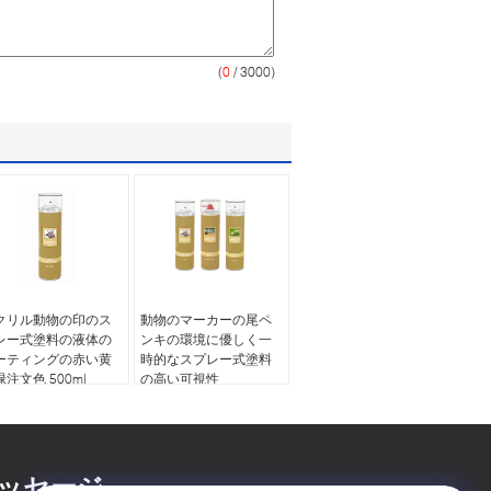
(
0
/ 3000)
クリル動物の印のス
動物のマーカーの尾ペ
レー式塗料の液体の
ンキの環境に優しく一
ーティングの赤い黄
時的なスプレー式塗料
注文色 500ml
の高い可視性
ッセージ