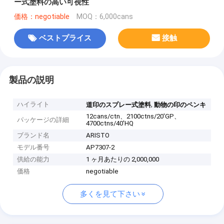
ー式塗料の高い可視性
価格：negotiable
MOQ：6,000cans
ベストプライス
接触
製品の説明
ハイライト
,
道印のスプレー式塗料
動物の印のペンキ
12cans/ctn、2100ctns/20'GP、
パッケージの詳細
4700ctns/40'HQ
ブランド名
ARISTO
モデル番号
AP7307-2
供給の能力
1 ヶ月あたりの 2,000,000
価格
negotiable
多くを見て下さい