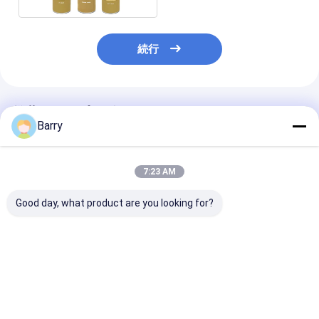
続行
推薦されたプロダクト
Barry
7:23 AM
Good day, what product are you looking for?
ラインマーク スプレー
750ml ボリューム
OEMサービス
ペイント 総重量600g,
600g 総重量 仮マーキ
エンスマーキン
無料サンプル 2枚,容量
ングペイントスプレー
レーペイント 
750ml 内外用
無料サンプルと
使用のために 60
ODMOEMサービス
総重量で受け入
ベストプライス
ベストプライス
ベストプラ
ます