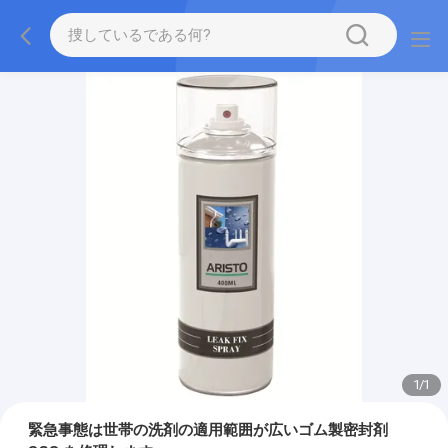
1
/
1
緊急事態は世帯の洗剤の適用範囲が広いゴム製密封剤