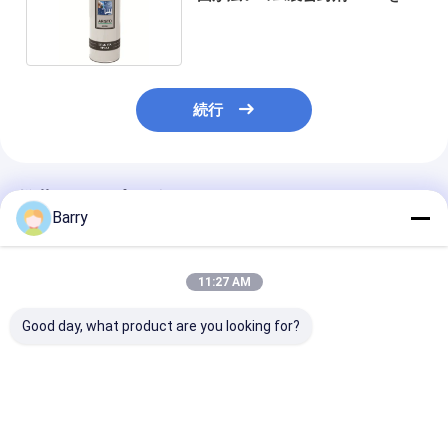
理します
続行
推薦されたプロダクト
Barry
11:27 AM
Good day, what product are you looking for?
プラスチックおよび金
世帯の心配の家具のポ
世帯の洗剤の革
属管路のガス性漏れを
ーランド語
ンド語
検出するために,家庭用
エアロゾールと一貫し