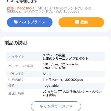
SGS を修理します
価格：negotiable
MOQ：Aristo のブランドのための
6000pcs、顧客のブランドのための 15000pcs
ベストプライス
接触
製品の説明
,
スプレーの洗剤
ハイライト
世帯のクリーニング プロダクト
400ml/can、12cans/ctn、
パッケージの詳細
2500ctns/20'fcl
ブランド名
Aristo
供給の能力
1 ヶ月あたりの 2000000pcs
価格
negotiable
LC または TT の沈殿物のレシートの後の
受渡し時間
25 日以内に
多くを見て下さい