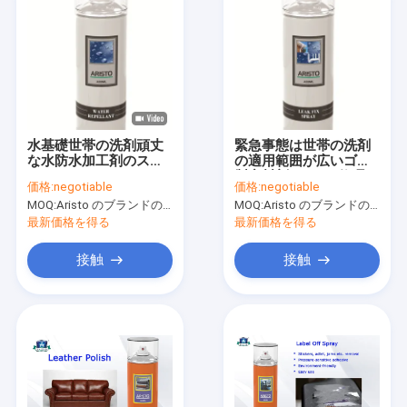
水基礎世帯の洗剤頑丈
緊急事態は世帯の洗剤
な水防水加工剤のスプ
の適用範囲が広いゴム
レー
製密封剤 SGS を修理し
価格:
negotiable
価格:
negotiable
ます
MOQ:
Aristo のブランドのための 6000pcs、顧客のブランドのための 15000pcs
MOQ:
Aristo のブランドのための 6000pcs、顧客のブランドのための 15000pcs
最新価格を得る
最新価格を得る
接触
接触
家へ
製品
わたしたち に つい て