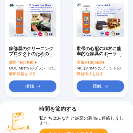
家部屋のクリーニング
世帯の心配の非常に能
プロダクトのための多
率的な家具のポーラン
目的の世帯の洗剤の泡
ド人のエーロゾルは反
価格:
negotiable
価格:
negotiable
の洗剤
紫外線および環境に優
MOQ:
Aristo のブランドのための 6000pcs、顧客のブランドのための 15000pcs
MOQ:
Aristo のブランドのための 6000pcs、顧客のブランドのための 15000pcs
しいできます
最新価格を得る
最新価格を得る
接触
接触
時間を節約する
私たちはあなたと最高の製品に連絡しまし
ょう。