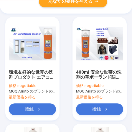
あなたの要件を与える
環境友好的な世帯の洗
400ml 安全な世帯の洗
剤プロダクト エアコン
剤の革ポーランド語は
の洗剤は車か家のため
との能力を突き通し、
価格:
negotiable
価格:
negotiable
に吹きかかります
抵抗を風化させます
MOQ:
Aristo のブランドのための 6000pcs、顧客のブランドのための 15000pcs
MOQ:
Aristo のブランドのための 6000pcs、顧客のブランドのための 15000pcs
最新価格を得る
最新価格を得る
接触
接触