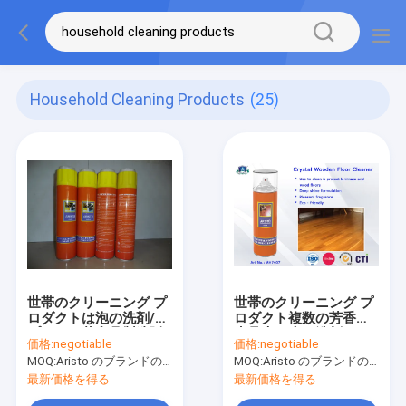
Household Cleaning Products
(25)
世帯のクリーニング プ
世帯のクリーニング プ
ロダクトは泡の洗剤/ス
ロダクト複数の芳香の
プレーの革家具製造販
水晶木の床の洗剤のス
価格:
negotiable
価格:
negotiable
売業の洗剤にカーペッ
プレー
MOQ:
Aristo のブランドのための 6000pcs、顧客のブランドのための 15000pcs
MOQ:
Aristo のブランドのための 6000pcs、顧客のブランドのための 15000pcs
トを敷きます
最新価格を得る
最新価格を得る