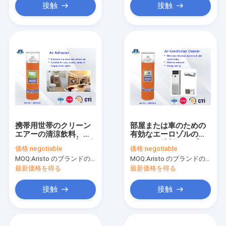
接触
接触
携帯用世帯のクリーン
部屋または車のための
エアーの清涼飲料、家
有効なエーロゾルのエ
のクリーニング プロダ
アコンの洗剤のスプレ
価格:
negotiable
価格:
negotiable
クトのための空気
ーの家のクリーニング
MOQ:
Aristo のブランドのための 6000pcs、顧客のブランドのための 15000pcs
MOQ:
Aristo のブランドのための 6000pcs、顧客のブランドのための 15000pcs
Frehser のスプレー
プロダクト
最新価格を得る
最新価格を得る
接触
接触