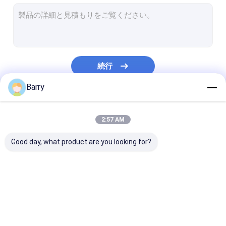
水性塗料
車のクリーニングのスプレー
自動心配プロダクト
続行
電気洗剤のスプレー
Barry
世帯の洗剤
私たちのカテゴリー
ポリウレタン発泡スプレー
2:57 AM
シリコーン系シール剤
Good day, what product are you looking for?
接着スプレー
ポリウレタン密封剤
生地のスプレー式塗料
落書きのスプレー式塗
アクリルのスプ
パーソナル ケア プロダクト
料
料