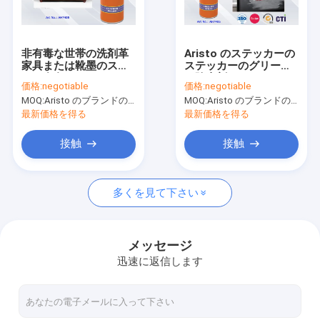
工場 ツアー
品質管理
非有毒な世帯の洗剤革
Aristo のステッカーの
家具または靴墨のスプ
ステッカーのグリース
News
レー多色
の除去剤 400ml のため
価格:
negotiable
価格:
negotiable
のスプレーを離れた魔
MOQ:
Aristo のブランドのための 6000pcs、顧客のブランドのための 15000pcs
MOQ:
Aristo のブランドのための 6000pcs、顧客のブランドのための 15000pcs
法の染み落としのラベ
ル
最新価格を得る
最新価格を得る
生地のスプレー式塗料
接触
接触
落書きのスプレー式塗料
多くを見て下さい
アクリルのスプレー塗料
産業潤滑油
メッセージ
迅速に返信します
マーキング スプレー
フェルト ペン