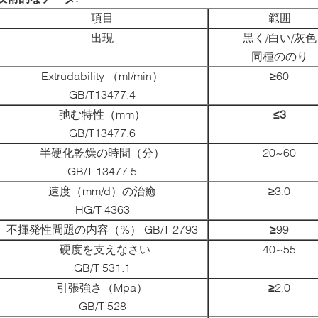
項目
範囲
出現
黒く/白い/灰色
同種ののり
Extrudability （ml/min）
≥
60
GB/T13477.4
弛む特性（mm）
≤3
GB/T13477.6
半硬化乾燥の時間（分）
20~60
GB/T 13477.5
速度（mm/d）の治癒
≥
3.0
HG/T 4363
不揮発性問題の内容（%） GB/T 2793
≥
99
–硬度を支えなさい
40~55
GB/T 531.1
引張強さ（Mpa）
≥
2.0
GB/T 528