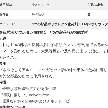
適用方法:
突き出ること
主要な材料:
保存性:
9~12か月
色:
1つの部品ポリウレタン密封剤
2.0Mpaポリウレ
ハイライト:
,
多目的ポリウレタン密封剤、1つの部品PUの密封剤
記述:
これは1つの部品の良質の多目的ポリウレタン密封剤である耐
トマーを形作るために、大気湿気との反作用によって治る。それはISO/
製造される
適用:
パネルそしてアルミニウム ガセット版の外の車体のために適
飾的な部品のために使用される。
特徴:
優秀な紫外線抵抗力がある性能
環境に優しい、solvent-free
優秀なextrudabilityおよびチキソトロピー
技術的なデータ: