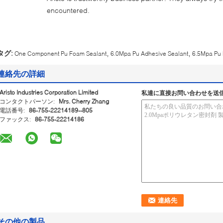
encountered.
,
,
タグ:
One Component Pu Foam Sealant
6.0Mpa Pu Adhesive Sealant
6.5Mpa Pu 
連絡先の詳細
Aristo Industries Corporation Limited
私達に直接お問い合わせを送
コンタクトパーソン:
Mrs. Cherry Zhang
電話番号:
86-755-22214189--805
ファックス:
86-755-22214186
その他の製品