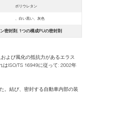
ポリウレタン
、白い黒い、灰色
タン密封剤
1つの構成PUの密封剤
,
久および風化の抵抗力があるエラス
TS 16949に従って: 2002年
した。結び、密封する自動車内部の装