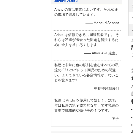
Aristo の質は非常によいです、それ私達
の市場で普及しています。
—— Masoud Sabeer
Aristo は信頼できる共同経営者です。 そ
れらは私達が出会った問題を解決するた
めに全力を常に尽くします。
—— Ather Ave 先生。
私達は非常に色の類別を含むすべての私
達の 271 のパレット商品のための間違
い、よくできている各店情報が、ないこ
とを驚きます!
—— 中枢神経刺激剤
私達は Aristo を使用して嬉しく、2015
年は私達の第 9 協力的な年、です私達の
貴重で戦略的な売り手の 1 つです。
—— アナ