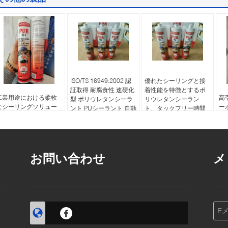
ISO/TS 16949:2002 認
優れたシーリングと接
証取得 耐腐食性 速硬化
着性能を特徴とするポ
工業用途における柔軟
高
型 ポリウレタンシーラ
リウレタンシーラン
なシーリングソリュー
ー
ント PUシーラント 自動
ト、タックフリー時間
ション向け600mlソーセ
ン
車用フロントガラスお
40分、OEM
ージ充填ポリウレタン
ジ
よび車体構造接着用
シーラント
ッ
ー
お問い合わせ
メ
す