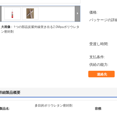
価格:
パッケージの詳細
大画像 :
1つの部品反紫外線突き出る2.0Mpaポリウレタ
ン密封剤
受渡し時間:
支払条件:
供給の能力:
連絡先
詳細製品概要
多目的ポリウレタン密封剤
製品名:
容積: