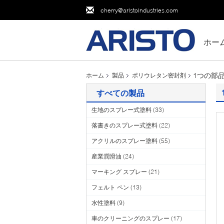
cherry@aristoindustries.com
ホー
1つの部
ホーム
製品
ポリウレタン密封剤
すべての製品
生地のスプレー式塗料
(33)
落書きのスプレー式塗料
(22)
アクリルのスプレー塗料
(55)
産業潤滑油
(24)
マーキング スプレー
(21)
フェルト ペン
(13)
水性塗料
(9)
車のクリーニングのスプレー
(17)