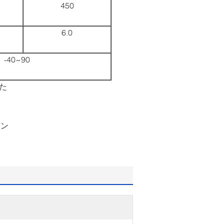
450
6.0
-40~90
た
トン