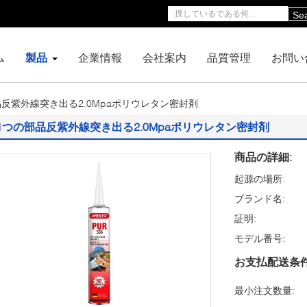
Se
ム
製品
企業情報
会社案内
品質管理
お問い
品反紫外線突き出る2.0Mpaポリウレタン密封剤
1つの部品反紫外線突き出る2.0Mpaポリウレタン密封剤
商品の詳細:
起源の場所:
ブランド名:
証明:
モデル番号:
お支払配送条件
最小注文数量: