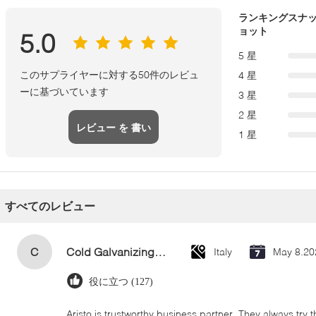
ランキングスナ
ョット
5.0
5 星
このサプライヤーに対する50件のレビュ
4 星
ーに基づいています
3 星
2 星
レビュー を 書い
1 星
て
すべてのレビュー
C
Cold Galvanizing Zinc Spray Paint 400ml
Italy
May 8.20
役に立つ (127)
Aristo is trustworthy business partner. They always try 