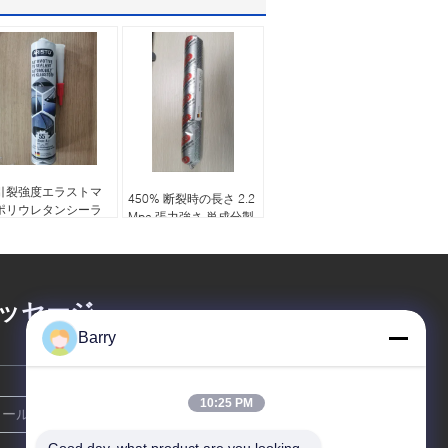
引裂強度エラストマ
450% 断裂時の長さ 2.2
ポリウレタンシーラ
Mpa 張力強さ 単成分製
ト 310mlカートリッ
剤のためのポリウレタ
/600mlソーセージパ
ン密封剤
ク ヘビーデューティ
シーリング用
ッセージ
Barry
10:25 PM