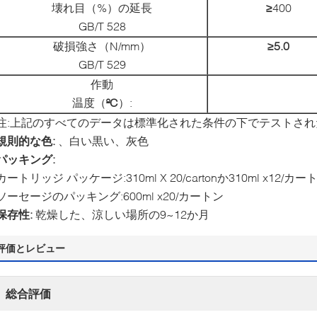
壊れ目（%）の延長
≥
400
GB/T 528
破損強さ（N/mm）
≥5.0
GB/T 529
作動
温度（
ºC
）:
注:上記のすべてのデータは標準化された条件の下でテストされ
規則的な色:
、白い黒い、灰色
パッキング:
カートリッジ パッケージ:310ml X 20/cartonか310ml x12/カー
ソーセージのパッキング:600ml x20/カートン
保存性:
乾燥した、涼しい場所の9~12か月
評価とレビュー
総合評価