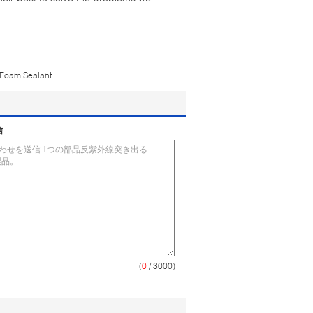
Foam Sealant
信
(
0
/ 3000)