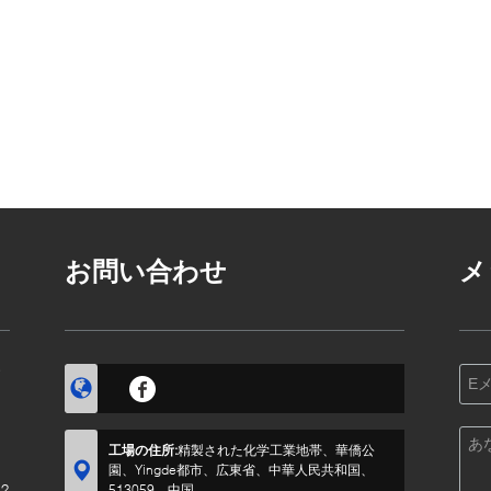
お問い合わせ
メ
す
工場の住所:
精製された化学工業地帯、華僑公
園、Yingde都市、広東省、中華人民共和国、
?
513059、中国