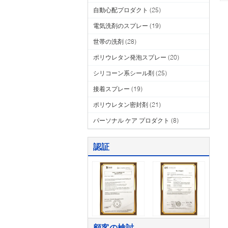
自動心配プロダクト
(25)
電気洗剤のスプレー
(19)
世帯の洗剤
(28)
ポリウレタン発泡スプレー
(20)
シリコーン系シール剤
(25)
接着スプレー
(19)
ポリウレタン密封剤
(21)
パーソナル ケア プロダクト
(8)
認証
顧客の検討