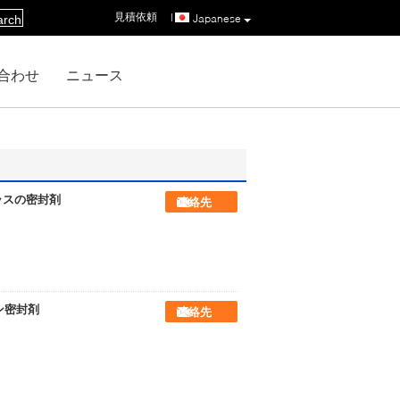
見積依頼
|
Japanese
arch
合わせ
ニュース
ラスの密封剤
連絡先
タン密封剤
連絡先