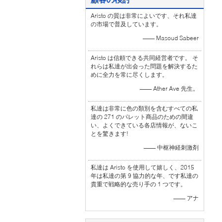
Aristo の質は非常によいです、それ私達
の市場で普及しています。
—— Masoud Sabeer
Aristo は信頼できる共同経営者です。 そ
れらは私達が出会った問題を解決するた
めに全力を常に尽くします。
—— Ather Ave 先生。
私達は非常に色の類別を含むすべての私
達の 271 のパレット商品のための間違
い、よくできている各店情報が、ないこ
とを驚きます!
—— 中枢神経刺激剤
私達は Aristo を使用して嬉しく、2015
年は私達の第 9 協力的な年、です私達の
貴重で戦略的な売り手の 1 つです。
—— アナ