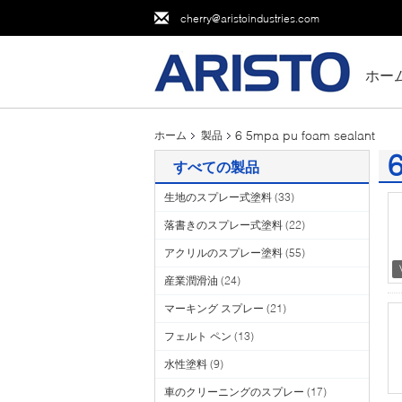
cherry@aristoindustries.com
ホー
6 5mpa pu foam sealant
ホーム
製品
6
すべての製品
(2
生地のスプレー式塗料
(33)
落書きのスプレー式塗料
(22)
アクリルのスプレー塗料
(55)
産業潤滑油
(24)
マーキング スプレー
(21)
フェルト ペン
(13)
水性塗料
(9)
車のクリーニングのスプレー
(17)