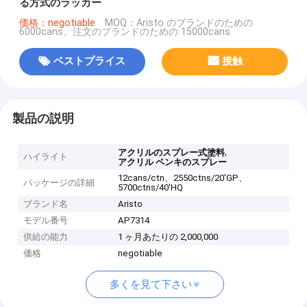
る方式のラッカー
価格：negotiable
MOQ：Aristo のブランドのための
6000cans、注文のブランドのための 15000cans
ベストプライス
接触
製品の説明
,
アクリルのスプレー式塗料
ハイライト
アクリル ペンキのスプレー
12cans/ctn、2550ctns/20'GP、
パッケージの詳細
5700ctns/40'HQ
ブランド名
Aristo
モデル番号
AP7314
供給の能力
1 ヶ月あたりの 2,000,000
価格
negotiable
多くを見て下さい