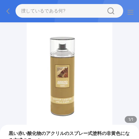
1
/
1
黒い赤い酸化物のアクリルのスプレー式塗料の非黄色にな