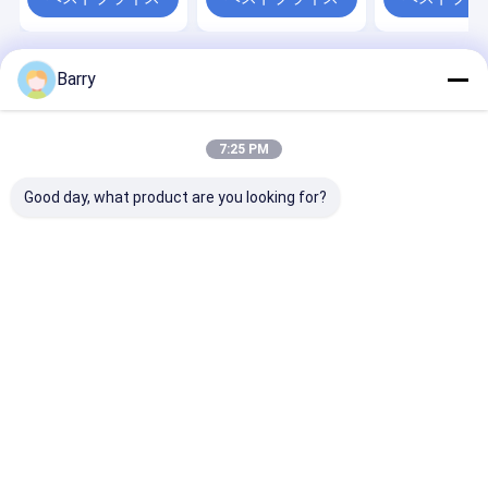
Barry
Desktop Site
ホーム
企業情報
地図
プライバシーポリシー
品質
生地のスプレー式塗料
中国工場.Copyright © 2026 Aristo
7:25 PM
Industries Corporation Limited. All Rights Reserved.
Good day, what product are you looking for?
家へ
製品
わたしたち に つい て