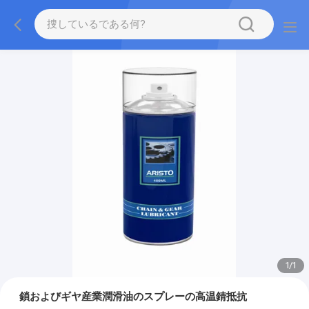
1
/
1
鎖およびギヤ産業潤滑油のスプレーの高温錆抵抗