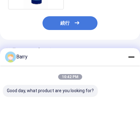
続行
推薦されたプロダクト
Barry
10:42 PM
Good day, what product are you looking for?
型の反錆の産業潤滑油
車/バイク鎖およびギヤ
400ml はすべ
産業潤滑
滑油を意図しま
ベストプライス
ベストプライス
ベストプラ