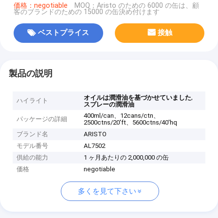
価格：negotiable
MOQ：Aristo のための 6000 の缶は、顧
客のブランドのための 15000 の缶決め付けます
ベストプライス
接触
製品の説明
,
オイルは潤滑油を基づかせていました
ハイライト
スプレーの潤滑油
400ml/can、12cans/ctn、
パッケージの詳細
2500ctns/20'ft、5600ctns/40'hq
ブランド名
ARISTO
モデル番号
AL7502
供給の能力
1 ヶ月あたりの 2,000,000 の缶
価格
negotiable
多くを見て下さい