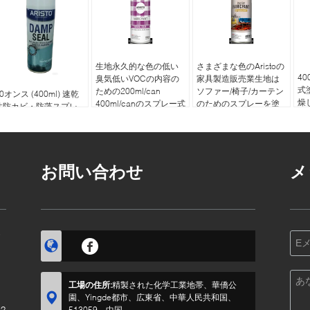
生地永久的な色の低い
さまざまな色のAristoの
4
臭気低いVOCの内容の
家具製造販売業生地は
式
ための200ml/can
ソファー/椅子/カーテン
0オンス (400ml) 速乾
燥
400ml/canのスプレー式
のためのスプレーを塗
性防カビ・防藻スプレ
る
塗料
る
ー（屋内・屋外用）
お問い合わせ
メ
す
工場の住所:
精製された化学工業地帯、華僑公
園、Yingde都市、広東省、中華人民共和国、
?
513059、中国