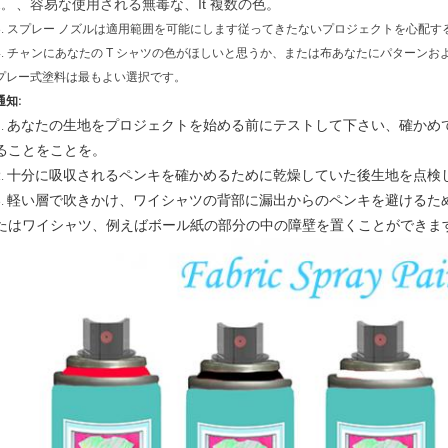
、容易な使用される無毒な、It 複数の色。
2。
3.
スプレー ノズルは適用範囲を可能にします従ってきたないプロジェクトを心配す
4.
チャンにあなたの T シャツの色がほしいと思うか、または布あなたにパターンおよび
プレー式塗料は最もよい選択です。
通知:
あなたの生地をプロジェクトを始める前にテストして下さい、確かめ
1.
ることをことを。
十分に吸収されるペンキを確かめるために乾燥していた後生地を点検
2.
軽い層で吹きかけ、ワイシャツの背部に漏出からのペンキを避けるた
3.
たはワイシャツ、例えばボール紙の部分の中の障壁を置くことができま