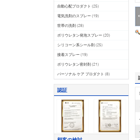
自動心配プロダクト
(25)
電気洗剤のスプレー
(19)
世帯の洗剤
(28)
ポリウレタン発泡スプレー
(20)
シリコーン系シール剤
(25)
接着スプレー
(19)
ポリウレタン密封剤
(21)
パーソナル ケア プロダクト
(8)
認証
顧客の検討