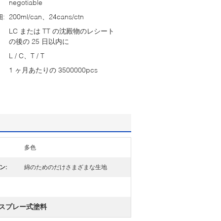
negotiable
:
200ml/can、24cans/ctn
LC または TT の沈殿物のレシート
の後の 25 日以内に
L / C、T / T
1 ヶ月あたりの 3500000pcs
多色
ン:
綿のためのだけさまざまな生地
のスプレー式塗料