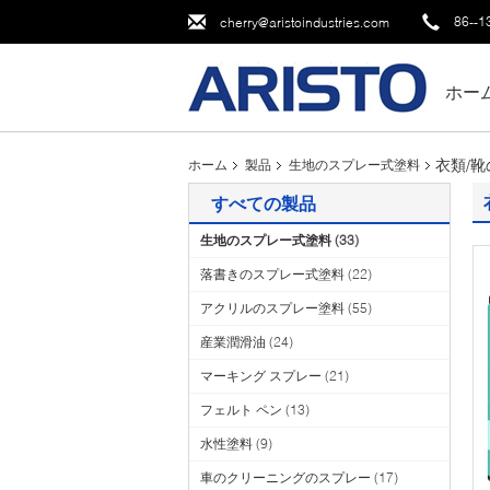
86--1
cherry@aristoindustries.com
ホー
衣類/
ホーム
製品
生地のスプレー式塗料
すべての製品
生地のスプレー式塗料
(33)
落書きのスプレー式塗料
(22)
アクリルのスプレー塗料
(55)
産業潤滑油
(24)
マーキング スプレー
(21)
フェルト ペン
(13)
水性塗料
(9)
車のクリーニングのスプレー
(17)