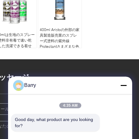
400ml Aristoの外部の家
00mlは生地のスプレー
具製造販売業のスプレ
塗料非有毒で速い乾
ー式塗料の紫外線
した洗濯できる着せ
Protectantさまざまな色
ッセージ
Barry
4:35 AM
Good day, what product are you looking 
for?