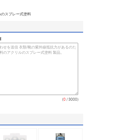
めのスプレー式塗料
信
(
0
/ 3000)