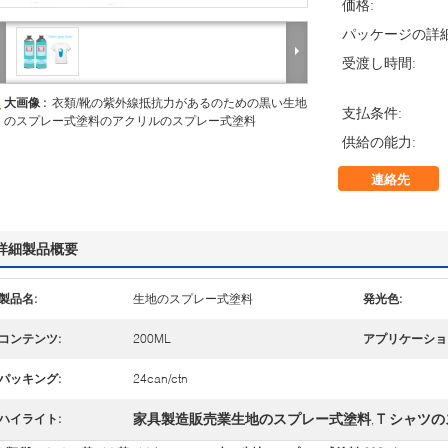
価格:
パッケージの詳細
受渡し時間:
大画像 :
衣類/靴の紫外線抵抗力があるのための黒い生地
支払条件:
のスプレー式塗料のアクリルのスプレー式塗料
供給の能力:
連絡先
詳細製品概要
製品名:
生地のスプレー式塗料
発光色:
コンテンツ:
200ML
アプリケーショ
パッキング:
24can/ctn
家具製造販売業生地のスプレー式塗料
T シャツ
ハイライト:
,