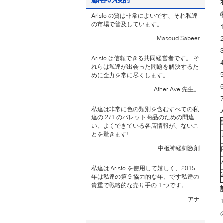
Aristo の質は非常によいです、それ私達
の市場で普及しています。
—— Masoud Sabeer
Aristo は信頼できる共同経営者です。 そ
れらは私達が出会った問題を解決するた
めに全力を常に尽くします。
—— Ather Ave 先生。
私達は非常に色の類別を含むすべての私
達の 271 のパレット商品のための間違
い、よくできている各店情報が、ないこ
とを驚きます!
—— 中枢神経刺激剤
私達は Aristo を使用して嬉しく、2015
年は私達の第 9 協力的な年、です私達の
貴重で戦略的な売り手の 1 つです。
—— アナ