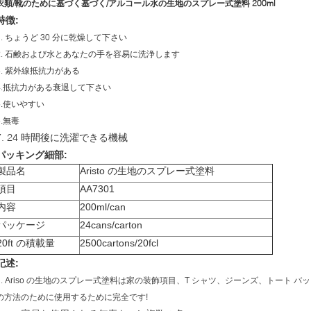
衣類/靴のために基づく基づく/アルコール水の生地のスプレー式塗料 200ml
特徴:
1. ちょうど 30 分に乾燥して下さい
2. 石鹸および水とあなたの手を容易に洗浄します
3. 紫外線抵抗力がある
4.抵抗力がある衰退して下さい
5.使いやすい
6.無毒
7. 24 時間後に洗濯できる機械
パッキング細部:
製品名
Aristo の生地のスプレー式塗料
項目
AA7301
内容
200ml/can
パッケージ
24cans/carton
20ft の積載量
2500cartons/20fcl
記述:
1.
Ariso の生地のスプレー式塗料は家の装飾項目、T シャツ、ジーンズ、トート 
の方法のために使用するために完全です!