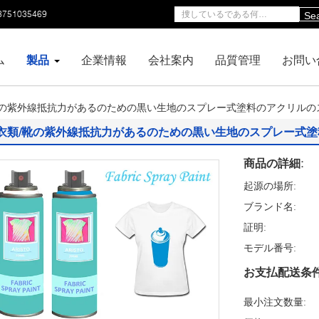
3751035469
Se
ム
製品
企業情報
会社案内
品質管理
お問い
靴の紫外線抵抗力があるのための黒い生地のスプレー式塗料のアクリルの
衣類/靴の紫外線抵抗力があるのための黒い生地のスプレー式
商品の詳細:
起源の場所:
ブランド名:
証明:
モデル番号:
お支払配送条件
最小注文数量: