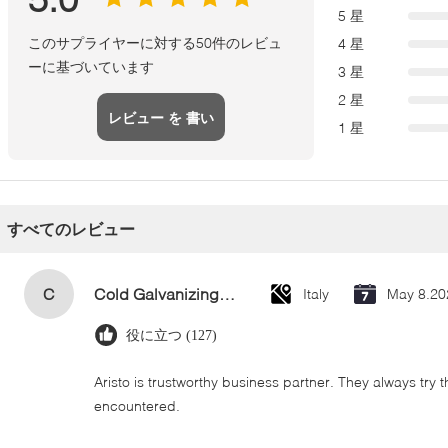
5 星
このサプライヤーに対する50件のレビュ
4 星
ーに基づいています
3 星
2 星
レビュー を 書い
1 星
て
すべてのレビュー
C
Cold Galvanizing Zinc Spray Paint 400ml
Italy
May 8.20
役に立つ (127)
Aristo is trustworthy business partner. They always try 
encountered.