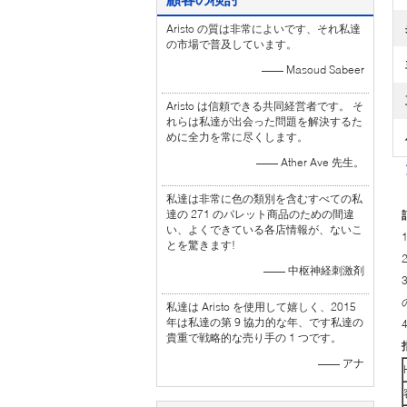
Aristo の質は非常によいです、それ私達
の市場で普及しています。
—— Masoud Sabeer
Aristo は信頼できる共同経営者です。 そ
れらは私達が出会った問題を解決するた
めに全力を常に尽くします。
—— Ather Ave 先生。
私達は非常に色の類別を含むすべての私
達の 271 のパレット商品のための間違
い、よくできている各店情報が、ないこ
とを驚きます!
—— 中枢神経刺激剤
私達は Aristo を使用して嬉しく、2015
年は私達の第 9 協力的な年、です私達の
貴重で戦略的な売り手の 1 つです。
—— アナ