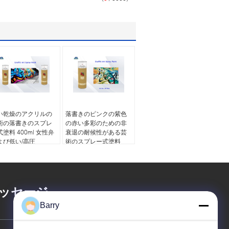
い乾燥のアクリルの
落書きのピンクの紫色
術の落書きのスプレ
の赤い多彩のための非
塗料 400ml 女性弁
衰退の耐候性がある芸
よび低い/高圧
術のスプレー式塗料
ッセージ
Barry