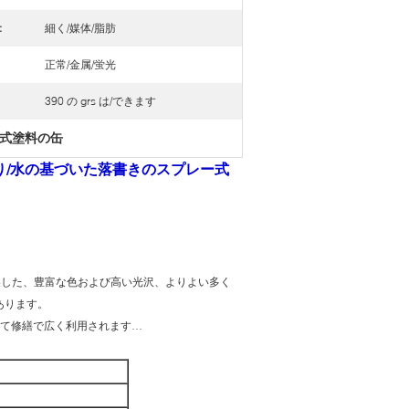
:
細く/媒体/脂肪
正常/金属/蛍光
390 の grs は/できます
式塗料の缶
り/水の基づいた落書きのスプレー式
い乾燥した、豊富な色および高い光沢、よりよい多く
あります。
して修繕で広く利用されます…