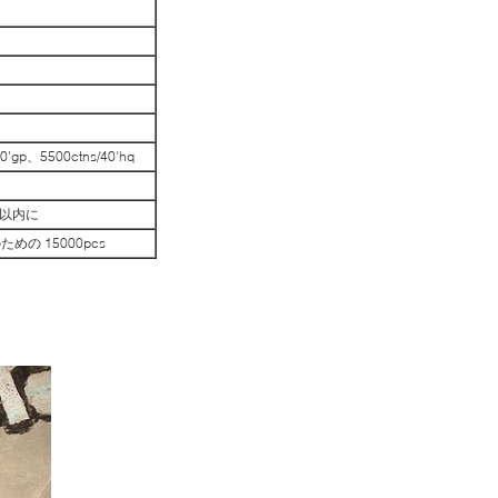
0'gp、5500ctns/40'hq
日以内に
めの 15000pcs