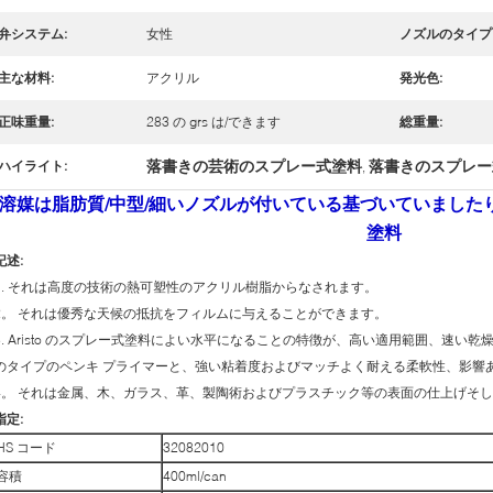
弁システム:
女性
ノズルのタイプ
主な材料:
アクリル
発光色:
正味重量:
283 の grs は/できます
総重量:
落書きの芸術のスプレー式塗料
落書きのスプレー
ハイライト:
,
溶媒は脂肪質/中型/細いノズルが付いている基づいていました
塗料
記述:
1. それは高度の技術の熱可塑性のアクリル樹脂からなされます。
2。 それは優秀な天候の抵抗をフィルムに与えることができます。
3. Aristo のスプレー式塗料によい水平になることの特徴が、高い適用範囲、速
のタイプのペンキ プライマーと、強い粘着度およびマッチよく耐える柔軟性、影響
4。 それは金属、木、ガラス、革、製陶術およびプラスチック等の表面の仕上げそ
指定:
HS コード
32082010
容積
400ml/can