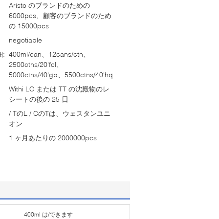
Aristo のブランドのための
6000pcs、顧客のブランドのため
の 15000pcs
negotiable
:
400ml/can、12cans/ctn、
2500ctns/20'fcl、
5000ctns/40'gp、5500ctns/40'hq
Withi LC または TT の沈殿物のレ
シートの後の 25 日
/ TのL / CのTは、ウェスタンユニ
オン
1 ヶ月あたりの 2000000pcs
400ml は/できます