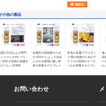
その他の製品
高度の方式および専門
金属木の芸術家のため
多色の金属/プラスチッ
速
弁システムが付いてい
の 400ml によって缶詰
ク/壁の表面のためのア
芸
る OEM の芸術の落書き
にされる環境の速い乾
クリルの芸術のエーロ
ー式
のスプレー式塗料
燥の落書きのスプレー
ゾルの落書きのスプレ
お
の芸術のペンキ
ー式塗料
お問い合わせ
メ