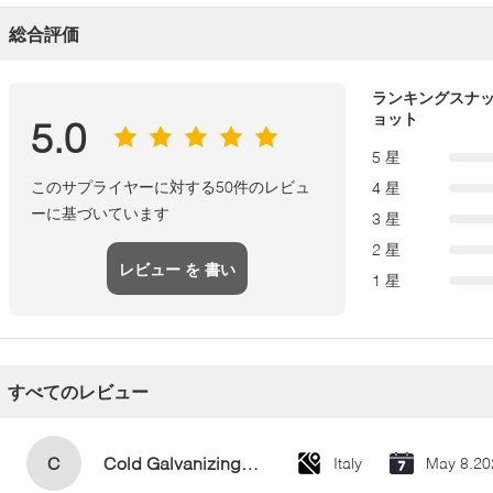
総合評価
ランキングスナ
ョット
5.0
5 星
このサプライヤーに対する50件のレビュ
4 星
ーに基づいています
3 星
2 星
レビュー を 書い
1 星
て
すべてのレビュー
C
Cold Galvanizing Zinc Spray Paint 400ml
Italy
May 8.20