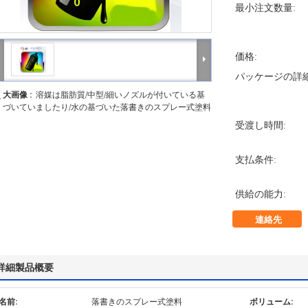
最小注文数量:
価格:
パッケージの詳細
大画像 :
溶媒は脂肪質/中型/細いノズルが付いている基
づいていましたり/水の基づいた落書きのスプレー式塗料
受渡し時間:
支払条件:
供給の能力:
連絡先
詳細製品概要
名前:
落書きのスプレー式塗料
ボリューム: