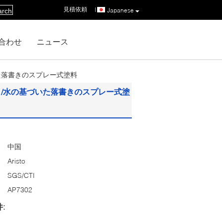
見積依頼
|
Japanese
arch
合わせ
ニュース
た落書きのスプレー式塗料
り/水の基づいた落書きのスプレー式塗
中国
Aristo
SGS/CTI
AP7302
: