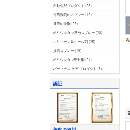
自動心配プロダクト
(25)
電気洗剤のスプレー
(19)
世帯の洗剤
(28)
ポリウレタン発泡スプレー
(20)
シリコーン系シール剤
(25)
接着スプレー
(19)
ポリウレタン密封剤
(21)
パーソナル ケア プロダクト
(8)
認証
顧客の検討