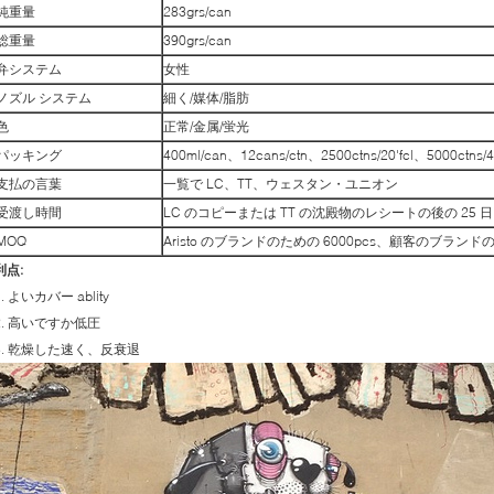
純重量
283grs/can
総重量
390grs/can
弁システム
女性
ノズル システム
細く/媒体/脂肪
色
正常/金属/蛍光
パッキング
400ml/can、12cans/ctn、2500ctns/20'fcl、5000ctns/4
支払の言葉
一覧で LC、TT、ウェスタン・ユニオン
受渡し時間
LC のコピーまたは TT の沈殿物のレシートの後の 25 
MOQ
Aristo のブランドのための 6000pcs、顧客のブランドのた
利点:
1. よいカバー ablity
2. 高いですか低圧
3. 乾燥した速く、反衰退