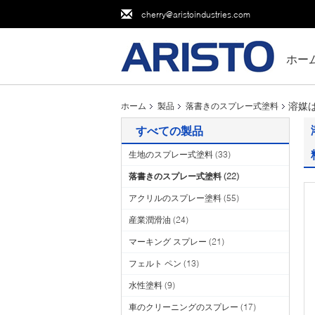
cherry@aristoindustries.com
ホー
溶媒
ホーム
製品
落書きのスプレー式塗料
すべての製品
生地のスプレー式塗料
(33)
落書きのスプレー式塗料
(22)
アクリルのスプレー塗料
(55)
産業潤滑油
(24)
マーキング スプレー
(21)
フェルト ペン
(13)
水性塗料
(9)
車のクリーニングのスプレー
(17)