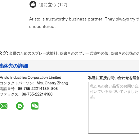
役に立つ (127)
Aristo is trustworthy business partner. They always try 
encountered.
,
,
タグ:
金属のためのスプレー式塗料
落書きのスプレー式塗料の缶
落書きの芸術の
連絡先の詳細
Aristo Industries Corporation Limited
私達に直接お問い合わせを送
コンタクトパーソン:
Mrs. Cherry Zhang
電話番号:
86-755-22214189--805
ファックス:
86-755-22214186