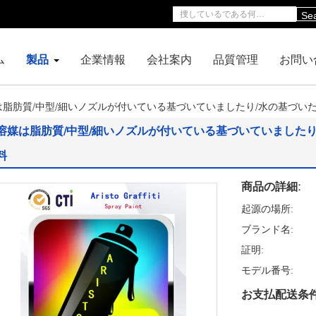
Se
ム
製品
企業情報
会社案内
品質管理
お問い
は脂肪質/中型/細いノズルが付いている基づいていましたり/水の基づい
溶媒は脂肪質/中型/細いノズルが付いている基づいていました
料
商品の詳細:
起源の場所:
ブランド名:
証明:
モデル番号:
お支払配送条件