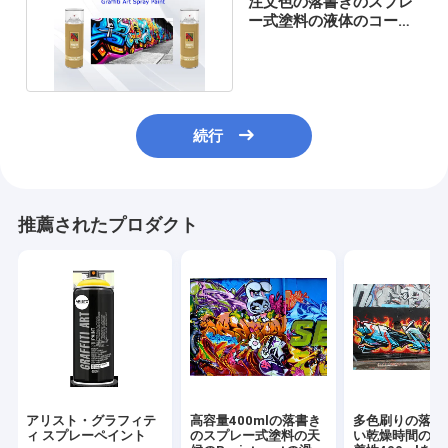
注文色の落書きのスプレ
ー式塗料の液体のコーテ
ィングCTIのアクリル
続行
推薦されたプロダクト
アリスト・グラフィテ
高容量400mlの落書き
多色刷りの落書
ィ スプレーペイント
のスプレー式塗料の天
い乾燥時間の中