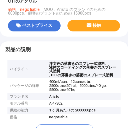
CTIのアクリル
価格：negotiable
MOQ：Aristo のブランドのための
6000pcs、顧客のブランドのための 15000pcs
ベストプライス
接触
製品の説明
,
注文色の落書きのスプレー式塗料
液体のコーティングの落書きのスプレー
ハイライト
式塗料
,
CTIの落書きの芸術のスプレー式塗料
400ml/can、12cans/ctn、
パッケージの詳細
2500ctns/20'fcl、5000ctns/40'gp、
5500ctns/40'hq
ブランド名
Aristo
モデル番号
AP7302
供給の能力
1 ヶ月あたりの 2000000pcs
価格
negotiable