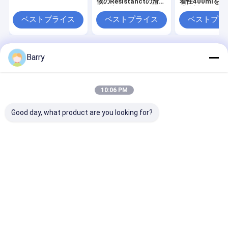
候のResistanctの滑ら
着性400mlを
かな表面
式塗料ため
ベストプライス
ベストプライス
ベストプラ
Barry
Desktop Site
ホーム
企業情報
地図
プライバシーポリシー
品質
生地のスプレー式塗料
中国工場.Copyright © 2026 Aristo
10:06 PM
Industries Corporation Limited. All Rights Reserved.
Good day, what product are you looking for?
家へ
製品
わたしたち に つい て