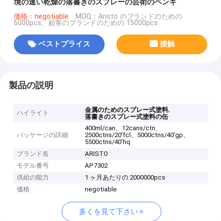
境の速い乾燥の落書きのスプレーの芸術のペンキ
価格：negotiable
MOQ：Aristo のブランドのための
6000pcs、顧客のブランドのための 15000pcs
ベストプライス
接触
製品の説明
,
金属のためのスプレー式塗料
ハイライト
落書きのスプレー式塗料の缶
400ml/can、12cans/ctn、
パッケージの詳細
2500ctns/20'fcl、5000ctns/40'gp、
5500ctns/40'hq
ブランド名
ARISTO
モデル番号
AP7302
供給の能力
1 ヶ月あたりの 2000000pcs
価格
negotiable
多くを見て下さい