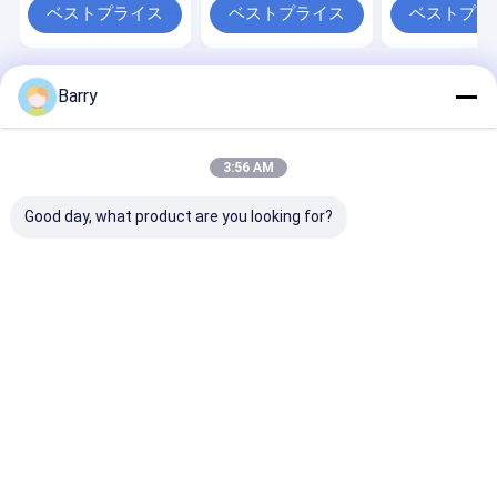
ベストプライス
ベストプライス
ベストプラ
Barry
Desktop Site
ホーム
企業情報
地図
プライバシーポリシー
品質
生地のスプレー式塗料
中国工場.Copyright © 2026 Aristo
3:56 AM
Industries Corporation Limited. All Rights Reserved.
Good day, what product are you looking for?
家へ
製品
わたしたち に つい て