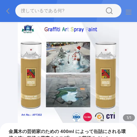
1
/
1
金属木の芸術家のための 400ml によって缶詰にされる環