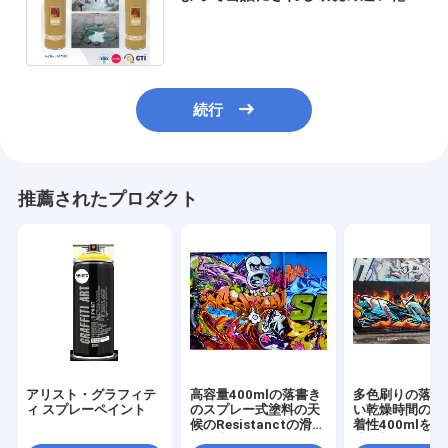
の落書きのスプレーの芸術のペンキ
続行
推薦されたプロダクト
アリスト・グラフィテ
高容量400mlの落書き
多色刷りの落書
ィ スプレーペイント
のスプレー式塗料の天
い乾燥時間の中
候のResistanctの滑ら
着性400mlを
かな表面
式塗料ため