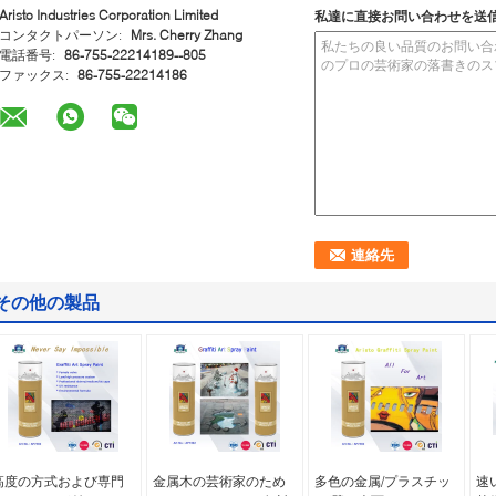
Aristo Industries Corporation Limited
私達に直接お問い合わせを送
コンタクトパーソン:
Mrs. Cherry Zhang
電話番号:
86-755-22214189--805
ファックス:
86-755-22214186
その他の製品
高度の方式および専門
金属木の芸術家のため
多色の金属/プラスチッ
速