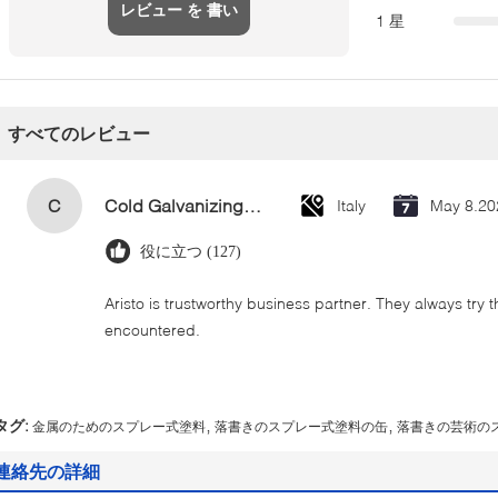
レビュー を 書い
1 星
て
すべてのレビュー
C
Cold Galvanizing Zinc Spray Paint 400ml
Italy
May 8.20
役に立つ (127)
Aristo is trustworthy business partner. They always try 
encountered.
,
,
タグ:
金属のためのスプレー式塗料
落書きのスプレー式塗料の缶
落書きの芸術の
連絡先の詳細