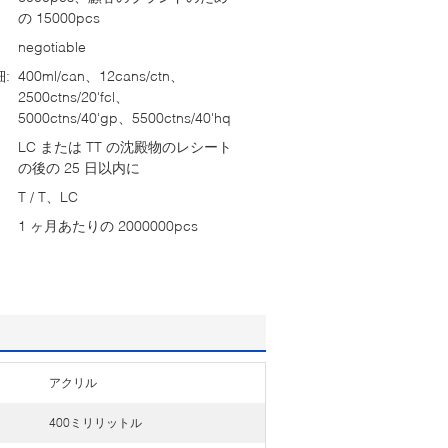
の 15000pcs
negotiable
:
400ml/can、12cans/ctn、
2500ctns/20'fcl、
5000ctns/40'gp、5500ctns/40'hq
LC または TT の沈殿物のレシート
の後の 25 日以内に
T / T、LC
1 ヶ月あたりの 2000000pcs
アクリル
400ミリリットル