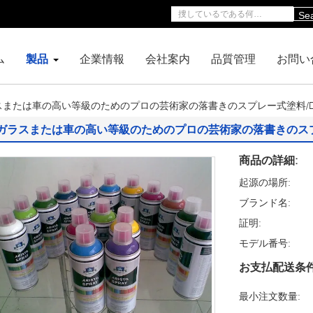
Se
ム
製品
企業情報
会社案内
品質管理
お問い
スまたは車の高い等級のためのプロの芸術家の落書きのスプレー式塗料/D
ガラスまたは車の高い等級のためのプロの芸術家の落書きのスプレ
商品の詳細:
起源の場所:
ブランド名:
証明:
モデル番号:
お支払配送条件
最小注文数量: