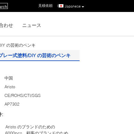
見積依頼
|
Japanese
arch
合わせ
ニュース
IY の芸術のペンキ
ー式塗料/DIY の芸術のペンキ
中国
Aristo
CE/ROHS/CTI/SGS
AP7302
:
Aristo のブランドのための
6000pcs、顧客のブランドのため