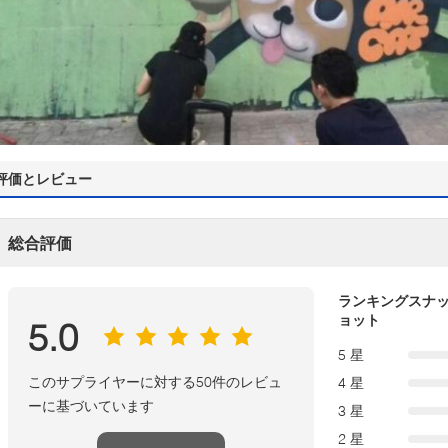
評価とレビュー
総合評価
ランキングスナ
ョット
5.0
5 星
このサプライヤーに対する50件のレビュ
4 星
ーに基づいています
3 星
2 星