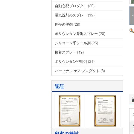
自動心配プロダクト
(25)
電気洗剤のスプレー
(19)
世帯の洗剤
(28)
ポリウレタン発泡スプレー
(20)
シリコーン系シール剤
(25)
接着スプレー
(19)
ポリウレタン密封剤
(21)
パーソナル ケア プロダクト
(8)
認証
顧客の検討