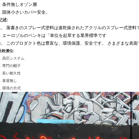
条件無しオゾン層
4.
固体小さいカバー安全。
5.
記述:
1。 落書きのスプレー式塗料は速乾燥されたアクリルのスプレー式塗料
エーロゾルのペンキは「単位を起草する業界標準です
2.
3。 このプロダクト色は豊富な、環境保護、安全です。 さまざまな表
比較優位:
1. 高圧システム
2. 専門の帽子
3. 長い耐久性
4. 衰退無し
5. 環境の方式