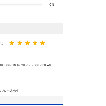
0%
24
their best to solve the problems we
スプレー式塗料