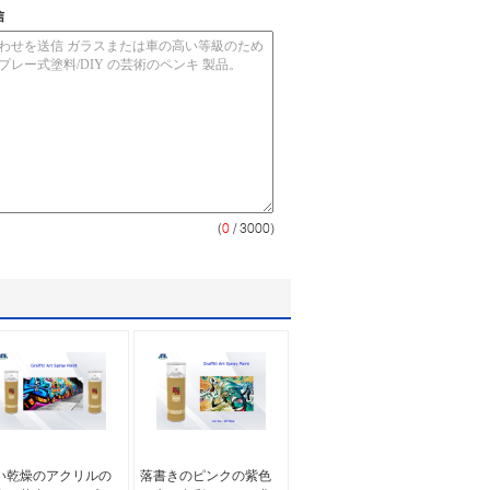
信
(
0
/ 3000)
い乾燥のアクリルの
落書きのピンクの紫色