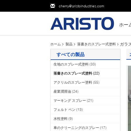
cherry@aristoindustries.com
ホー
ガラ
ホーム
製品
落書きのスプレー式塗料
すべての製品
生地のスプレー式塗料
(33)
落書きのスプレー式塗料
(22)
アクリルのスプレー塗料
(55)
産業潤滑油
(24)
マーキング スプレー
(21)
フェルト ペン
(13)
水性塗料
(9)
車のクリーニングのスプレー
(17)