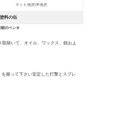
マット/光沢/半光沢
塗料の缶
芸術のペンキ
ス取除いて、オイル、ワックス、錆およ
cm を握って下さい安定した打撃とスプレ