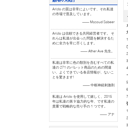
Aristo の質は非常によいです、それ私達
の市場で普及しています。
—— Masoud Sabeer
Aristo は信頼できる共同経営者です。 そ
れらは私達が出会った問題を解決するた
めに全力を常に尽くします。
—— Ather Ave 先生。
私達は非常に色の類別を含むすべての私
達の 271 のパレット商品のための間違
い、よくできている各店情報が、ないこ
とを驚きます!
—— 中枢神経刺激剤
私達は Aristo を使用して嬉しく、2015
年は私達の第 9 協力的な年、です私達の
貴重で戦略的な売り手の 1 つです。
—— アナ