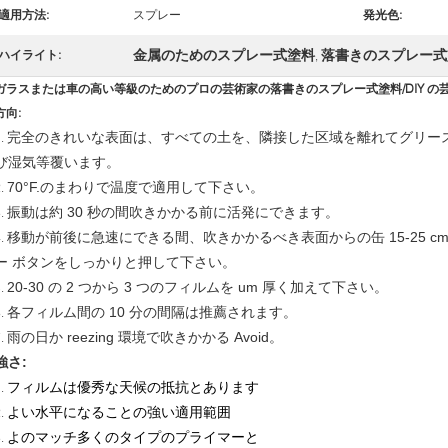
適用方法:
スプレー
発光色:
金属のためのスプレー式塗料
落書きのスプレー式
ハイライト:
,
ガラスまたは車の高い等級のためのプロの芸術家の落書きのスプレー式塗料/DIY の
方向:
完全のきれいな表面は、すべての土を、隣接した区域を離れてグリー
1.
び湿気等覆います。
70°F.のまわりで温度で適用して下さい。
2.
振動は約 30 秒の間吹きかかる前に活発にできます。
3.
移動が前後に急速にできる間、吹きかかるべき表面からの缶 15-25 
4.
ー ボタンをしっかりと押して下さい。
20-30 の 2 つから 3 つのフィルムを um 厚く加えて下さい。
5.
各フィルム間の 10 分の間隔は推薦されます。
6.
雨の日か reezing 環境で吹きかかる Avoid。
7.
強さ:
フィルムは優秀な天候の抵抗とあります
1.
よい水平になることの強い適用範囲
2.
よのマッチ多くのタイプのプライマーと
3.