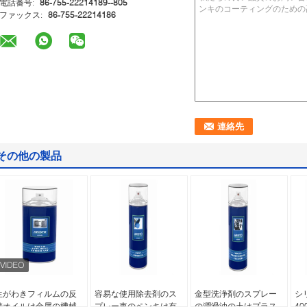
電話番号:
86-755-22214189--805
ファックス:
86-755-22214186
その他の製品
生がわきフィルムの反
容易な使用除去剤のス
金型洗浄剤のスプレー
シ
錆オイルは金属の機械
プレー車のペンキは有
の潤滑油の土はプラス
40