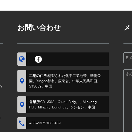
類のための潤滑油を基
効な落書きのペンキを
チック樹脂のための効
産
づかせていました
高く取除きます
果を取除きます
負
お問い合わせ
メ
す
工場の住所:
精製された化学工業地帯、華僑公
園、Yingde都市、広東省、中華人民共和国、
?
513059、中国
営業所:
501-502、Qiurui Bldg。、Minkang
Rd.、Minzhi、Longhua、シンセン、中国
)
+86--13751035469