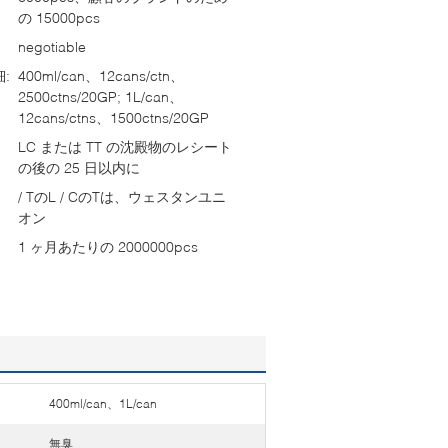
の 15000pcs
negotiable
:
400ml/can、12cans/ctn、
2500ctns/20GP; 1L/can、
12cans/ctns、1500ctns/20GP
LC または TT の沈殿物のレシート
の後の 25 日以内に
/ TのL / CのTは、ウェスタンユニ
オン
1 ヶ月あたりの 2000000pcs
400ml/can、1L/can
無臭