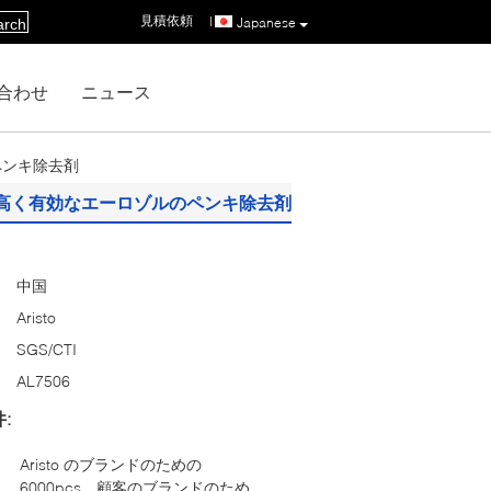
見積依頼
|
Japanese
arch
合わせ
ニュース
ペンキ除去剤
高く有効なエーロゾルのペンキ除去剤
中国
Aristo
SGS/CTI
AL7506
:
Aristo のブランドのための
6000pcs、顧客のブランドのため