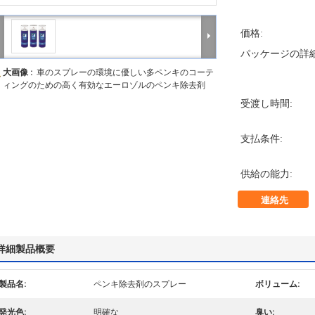
価格:
パッケージの詳細
大画像 :
車のスプレーの環境に優しい多ペンキのコーテ
ィングのための高く有効なエーロゾルのペンキ除去剤
受渡し時間:
支払条件:
供給の能力:
連絡先
詳細製品概要
製品名:
ペンキ除去剤のスプレー
ボリューム:
発光色:
明確な
臭い: