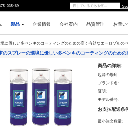
3751035469
Se
ム
製品
企業情報
会社案内
品質管理
お問い
環境に優しい多ペンキのコーティングのための高く有効なエーロゾルの
車のスプレーの環境に優しい多ペンキのコーティングのための
商品の詳細:
起源の場所:
ブランド名:
証明:
モデル番号:
お支払配送条件
最小注文数量: