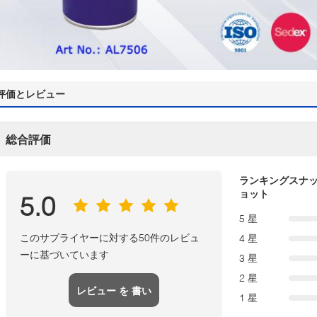
評価とレビュー
総合評価
ランキングスナ
ョット
5.0
5 星
このサプライヤーに対する50件のレビュ
4 星
ーに基づいています
3 星
2 星
レビュー を 書い
1 星