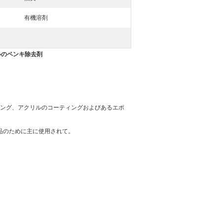
有機溶剤
ルのペンキ除去剤
ィング、アクリルのコーティングおよびあるエポ
品のために主に使用されて。