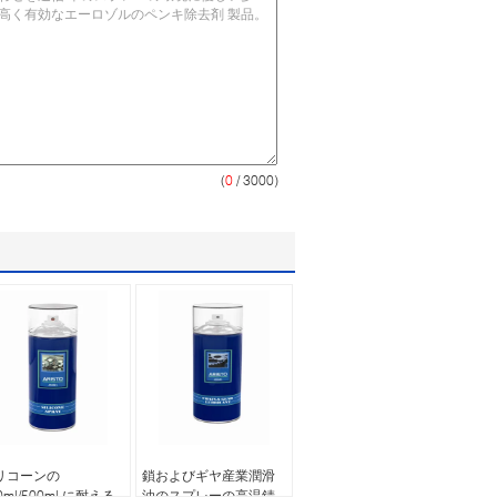
(
0
/ 3000)
リコーンの
鎖およびギヤ産業潤滑
0ml/500ml に耐える
油のスプレーの高温錆