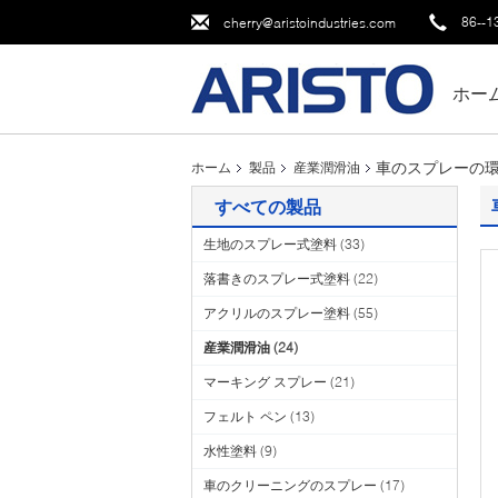
86--1
cherry@aristoindustries.com
ホー
車のスプレーの
ホーム
製品
産業潤滑油
すべての製品
生地のスプレー式塗料
(33)
落書きのスプレー式塗料
(22)
アクリルのスプレー塗料
(55)
産業潤滑油
(24)
マーキング スプレー
(21)
フェルト ペン
(13)
水性塗料
(9)
車のクリーニングのスプレー
(17)