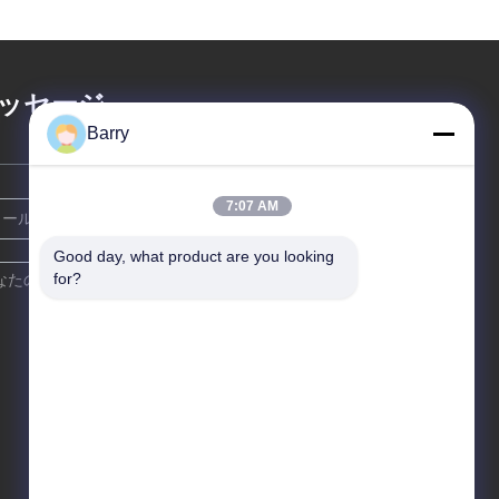
業潤滑油の防水の重
抵抗
荷
ッセージ
Barry
7:07 AM
Good day, what product are you looking 
for?