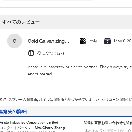
て
すべてのレビュー
C
Cold Galvanizing Zinc Spray Paint 400ml
Italy
May 8.20
役に立つ (127)
Aristo is trustworthy business partner. They always try 
encountered.
,
,
タグ:
スプレーの潤滑油
オイルは潤滑油を基づかせていました
シリコーン潤滑剤
連絡先の詳細
Aristo Industries Corporation Limited
私達に直接お問い合わせを送
コンタクトパーソン:
Mrs. Cherry Zhang