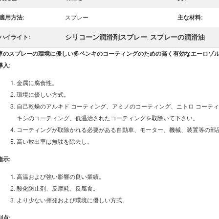
適用方法:
スプレー
主な材料:
シリコーン潤滑剤スプレー
スプレーの潤滑油
ハイライト:
,
車のスプレーの環境に優しい多ペンキのコーティングのための高く有効なエーロゾ
導入:
金属に腐食性。
環境に優しい方式。
自己乾燥のアルキド コーティング、アミノのコーティング、ニトロ コーテ
キシのコーティング、低温治されたコーティングを取除いて下さい。
コーティングが取除かれる必要がある自動車、モーター、機械、装置等の部
高い放出率は無駄を除去し。
指示:
高温および強い影響の良い業績。
酸化防止剤、反摩耗、反腐食。
より少ない揮発および環境に優しい方式。
利点: