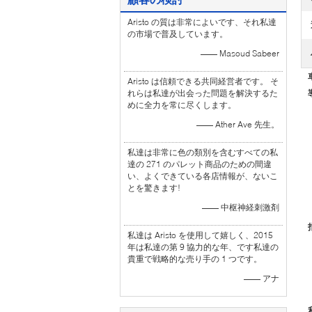
Aristo の質は非常によいです、それ私達
の市場で普及しています。
—— Masoud Sabeer
Aristo は信頼できる共同経営者です。 そ
れらは私達が出会った問題を解決するた
めに全力を常に尽くします。
—— Ather Ave 先生。
私達は非常に色の類別を含むすべての私
達の 271 のパレット商品のための間違
い、よくできている各店情報が、ないこ
とを驚きます!
—— 中枢神経刺激剤
私達は Aristo を使用して嬉しく、2015
年は私達の第 9 協力的な年、です私達の
貴重で戦略的な売り手の 1 つです。
—— アナ