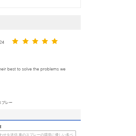
24
their best to solve the problems we
スプレー
信