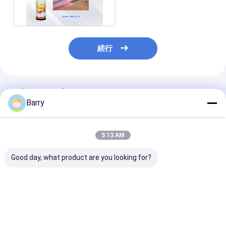
続行
推薦されたプロダクト
Barry
5:13 AM
Good day, what product are you looking for?
職人・DIYプロジェク
350g正味重量で、乾燥
350g缶と500
トにおける強く耐久性
時間1～5分、VOC含有
のVoc含有量が
のある結合のための永
量30%未満のマルチサ
満の透明な多用
続的な無毒なアクリル
ーフェススプレー接着
レー接着剤
スプレー接着剤
剤
ベストプライス
ベストプライス
ベストプラ