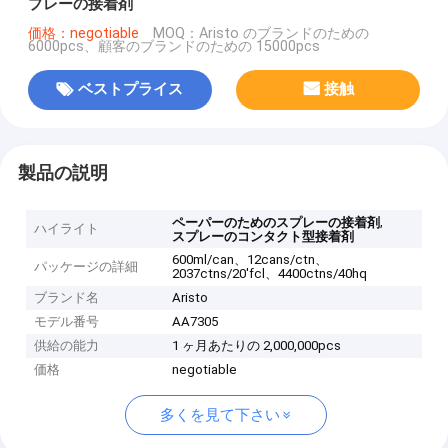
プレーの接着剤
価格：negotiable
MOQ：Aristo のブランドのための
6000pcs、顧客のブランドのための 15000pcs
ベストプライス
接触
製品の説明
,
ペーパーのためのスプレーの接着剤
ハイライト
スプレーのコンタクト型接着剤
600ml/can、12cans/ctn、
パッケージの詳細
2037ctns/20'fcl、4400ctns/40hq
ブランド名
Aristo
モデル番号
AA7305
供給の能力
1 ヶ月あたりの 2,000,000pcs
価格
negotiable
多くを見て下さい