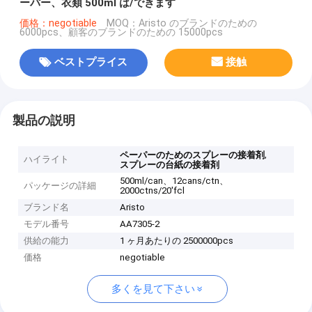
ーパー、衣類 500ml は/できます
価格：negotiable
MOQ：Aristo のブランドのための
6000pcs、顧客のブランドのための 15000pcs
ベストプライス
接触
製品の説明
,
ペーパーのためのスプレーの接着剤
ハイライト
スプレーの台紙の接着剤
500ml/can、12cans/ctn、
パッケージの詳細
2000ctns/20'fcl
ブランド名
Aristo
モデル番号
AA7305-2
供給の能力
1 ヶ月あたりの 2500000pcs
価格
negotiable
多くを見て下さい