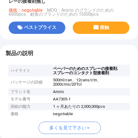
レーの接着剤無し
価格：negotiable
MOQ：Aristo のブランドのための
6000pcs、顧客のブランドのための 15000pcs
ベストプライス
接触
製品の説明
,
ペーパーのためのスプレーの接着剤
ハイライト
スプレーのコンタクト型接着剤
500ml/can、12cans/ctn、
パッケージの詳細
2000ctns/20'fcl
ブランド名
Aristo
モデル番号
AA7305-1
供給の能力
1 ヶ月あたりの 2,000,000pcs
価格
negotiable
多くを見て下さい