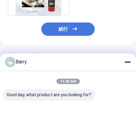
続行
推薦されたプロダクト
Barry
11:36 AM
Good day, what product are you looking for?
職人・DIYプロジェク
350g正味重量で、乾燥
350g缶と500
トにおける強く耐久性
時間1～5分、VOC含有
のVoc含有量が
のある結合のための永
量30%未満のマルチサ
満の透明な多用
続的な無毒なアクリル
ーフェススプレー接着
レー接着剤
スプレー接着剤
剤
ベストプライス
ベストプライス
ベストプラ