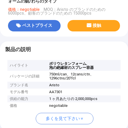
ォームの銃/わらのタイプ
価格：negotiable
MOQ：Aristo のブランドのための
6000pcs、顧客のブランドのための 15000pcs
ベストプライス
接触
製品の説明
,
ポリウレタンフォーム
ハイライト
泡の絶縁材のスプレー容器
750ml/can、12cans/ctn、
パッケージの詳細
1296ctns/20'fcl
ブランド名
Aristo
モデル番号
AA7301
供給の能力
1 ヶ月あたりの 2,000,000pcs
価格
negotiable
多くを見て下さい