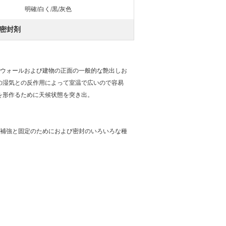
明確/白く/黒/灰色
密封剤
ン・ウォールおよび建物の正面の一般的な艶出しお
の湿気との反作用によって室温で広いので容易
を形作るために天候状態を突き出。
病の補強と固定のためにおよび密封のいろいろな種