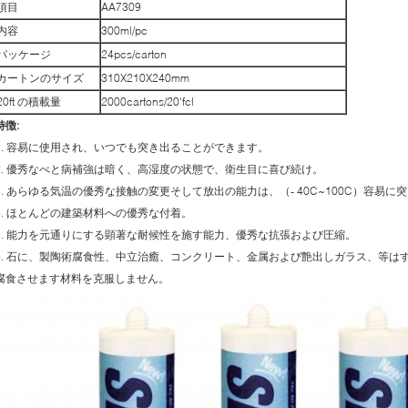
項目
AA7309
内容
300ml/pc
パッケージ
24pcs/carton
カートンのサイズ
310X210X240mm
20ft の積載量
2000cartons/20'fcl
特徴:
1. 容易に使用され、いつでも突き出ることができます。
2. 優秀なべと病補強は暗く、高湿度の状態で、衛生目に喜び続け。
3. あらゆる気温の優秀な接触の変更そして放出の能力は、（- 40C~100C）容易
4. ほとんどの建築材料への優秀な付着。
5. 能力を元通りにする顕著な耐候性を施す能力、優秀な抗張および圧縮。
6. 石に、製陶術腐食性、中立治癒、コンクリート、金属および艶出しガラス、等は
腐食させます材料を克服しません。