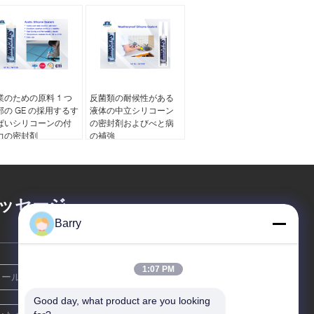
業のための原料 1 つ
反菌類の耐候性がある
部の GE の採用するす
液体の中立シリコーン
ぱいシリコーンの付
の密封剤およびべと病
力の密封剤
の補強
ッセージ
Barry
1:07 PM
Good day, what product are you looking 