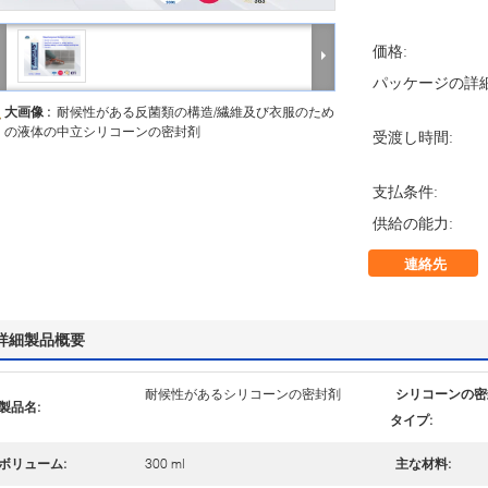
価格:
パッケージの詳細
大画像 :
耐候性がある反菌類の構造/繊維及び衣服のため
の液体の中立シリコーンの密封剤
受渡し時間:
支払条件:
供給の能力:
連絡先
詳細製品概要
耐候性があるシリコーンの密封剤
シリコーンの密
製品名:
タイプ:
ボリューム:
300 ml
主な材料: