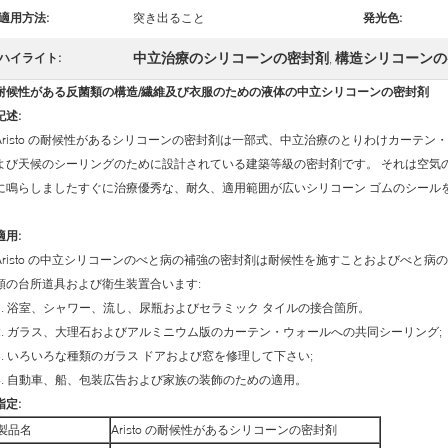
適用方法:
突き出ること
発光色:
中立治療のシリコーンの密封剤
構造シリコーンの
ハイライト:
,
耐候性がある反菌類の構造/繊維及び衣服のための液体の中立シリコーンの密封剤
記述:
Aristo の耐候性があるシリコーンの密封剤は一部式、中立治療のとりわけカーテ
よび天候のシーリングのために設計されている建築等級の密封剤です。 それは空気
に鳴らしましたすぐに治療優秀な、耐久、適用範囲が広いシリコーン ゴムのシール
適用:
Aristo の中立シリコーンのべと病の補強の密封剤は耐候性を施すことおよびべと
類の台所道具および衛生装置合います:
1. 浴室、シャワー、流し、尿瓶およびセラミック タイルの接合箇所。
2. ガラス、大理石およびアルミニウム版のカーテン・ウォールへの共同シーリング;
3. いろいろな種類のガラス ドアおよび窓を修理して下さい;
4. 自動車、船、包装広告および家族の装飾のための適用。
指定:
製品名
Aristo の耐候性があるシリコーンの密封剤