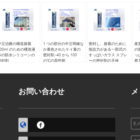
中立治療の構造接着
1 つの部分の中立明確な
密封し、接着のために
産
300ml のための構造液
か着色されたケイ素の
抵抗力がある一部式の
の
体の防水シリコーンの
密封剤 -40 から 100
すっぱいガラス スプレ
っ
密封剤
の℃の高性能
ーの密封剤の天候
着
お問い合わせ
メ
す