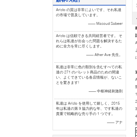
Aristo の質は非常によいです、それ私達
の市場で普及しています。
—— Masoud Sabeer
Aristo は信頼できる共同経営者です。 そ
れらは私達が出会った問題を解決するた
めに全力を常に尽くします。
—— Ather Ave 先生。
私達は非常に色の類別を含むすべての私
達の 271 のパレット商品のための間違
い、よくできている各店情報が、ないこ
とを驚きます!
—— 中枢神経刺激剤
私達は Aristo を使用して嬉しく、2015
年は私達の第 9 協力的な年、です私達の
貴重で戦略的な売り手の 1 つです。
—— アナ