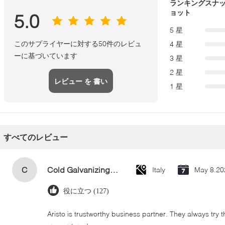
ランキングスナ
ョット
5.0
5 星
このサプライヤーに対する50件のレビュ
4 星
ーに基づいています
3 星
2 星
レビュー を 書い
1 星
て
すべてのレビュー
C
Cold Galvanizing Zinc Spray Paint 400ml
Italy
May 8.20
役に立つ (127)
Aristo is trustworthy business partner. They always try 