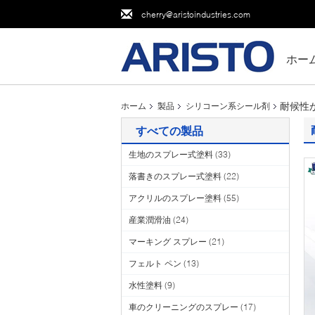
cherry@aristoindustries.com
ホー
耐候性
ホーム
製品
シリコーン系シール剤
すべての製品
生地のスプレー式塗料
(33)
落書きのスプレー式塗料
(22)
アクリルのスプレー塗料
(55)
産業潤滑油
(24)
マーキング スプレー
(21)
フェルト ペン
(13)
水性塗料
(9)
車のクリーニングのスプレー
(17)