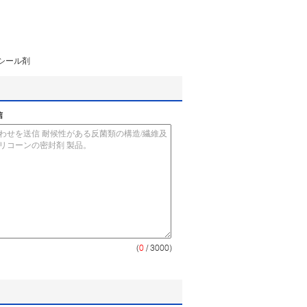
シール剤
信
(
0
/ 3000)