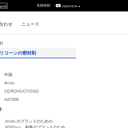
見積依頼
|
Japanese
arch
合わせ
ニュース
剤
シリコーンの密封剤
中国
Aristo
CE/ROHS/CTI/SGS
AA7309
:
Aristo のブランドのための
6000pcs、顧客のブランドのため