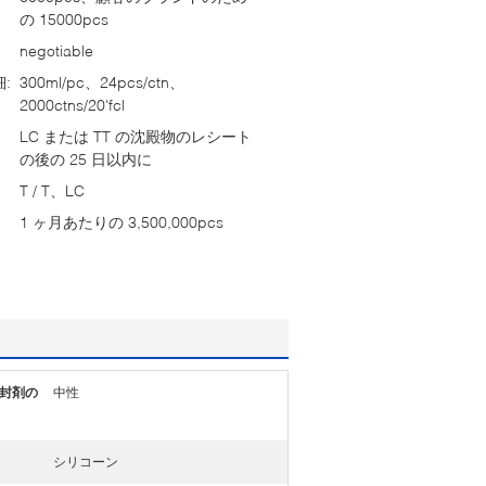
の 15000pcs
negotiable
:
300ml/pc、24pcs/ctn、
2000ctns/20'fcl
LC または TT の沈殿物のレシート
の後の 25 日以内に
T / T、LC
1 ヶ月あたりの 3,500,000pcs
封剤の
中性
シリコーン