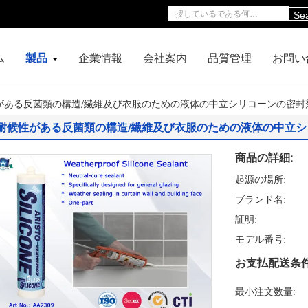
Se
ム
製品
企業情報
会社案内
品質管理
お問い
がある反菌類の構造/繊維及び衣服のための液体の中立シリコーンの密封
耐候性がある反菌類の構造/繊維及び衣服のための液体の中立
商品の詳細:
起源の場所:
ブランド名:
証明:
モデル番号:
お支払配送条件
最小注文数量: