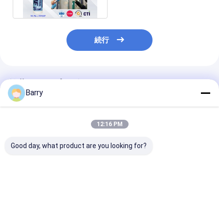
続行
推薦されたプロダクト
Barry
12:16 PM
Good day, what product are you looking for?
5-10 分 皮膚 時間 耐
中性固化シリコン密封
10-12ヶ月 保
UV シリコン 防水密封
剤 保存期間10〜12ヶ
性固化シリコン
剤 24 時間 完全 治癒 内
月,完全固化時間24時
ト プラスチッ
外 用
間,産業用密封用で温度
し,温度耐性 -5
耐性50°C~250°C
250°C
ベストプライス
ベストプライス
ベストプラ