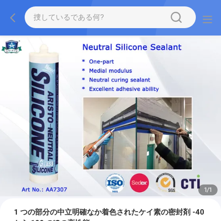
1
/
1
1 つの部分の中立明確なか着色されたケイ素の密封剤 -40