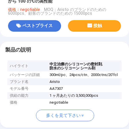
から 100 の℃の高性能
価格：negotiable
MOQ：Aristo のブランドのための
6000pcs、顧客のブランドのための 15000pcs
ベストプライス
接触
製品の説明
,
中立治療のシリコーンの密封剤
ハイライト
防水のシリコーン シール剤
パッケージの詳細
300ml/pc、24pcs/ctn、2000ctns/20'fcl
ブランド名
Aristo
モデル番号
AA7307
供給の能力
1 ヶ月あたりの 3,500,000pcs
価格
negotiable
多くを見て下さい