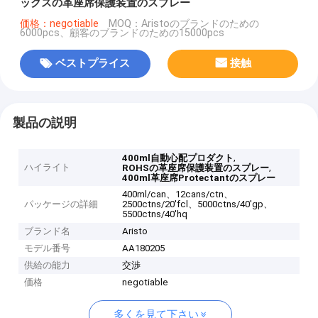
ックスの革座席保護装置のスプレー
価格：negotiable
MOQ：Aristoのブランドのための
6000pcs、顧客のブランドのための15000pcs
ベストプライス
接触
製品の説明
,
400ml自動心配プロダクト
ハイライト
,
ROHSの革座席保護装置のスプレー
400ml革座席Protectantのスプレー
400ml/can、12cans/ctn、
パッケージの詳細
2500ctns/20'fcl、5000ctns/40'gp、
5500ctns/40'hq
ブランド名
Aristo
モデル番号
AA180205
供給の能力
交渉
価格
negotiable
多くを見て下さい