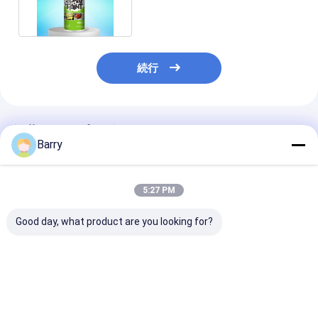
続行
推薦されたプロダクト
Barry
5:27 PM
Good day, what product are you looking for?
コールド亜鉛メッキス
迅速な乾燥 亜鉛ガルバ
アクリル亜鉛ス
プレーペイント 400ml
ン化スプレー塗料 5-
ペイント 5-10
10分 乾燥時間
時間 コーティ
ベストプライス
ベストプライス
ベストプラ