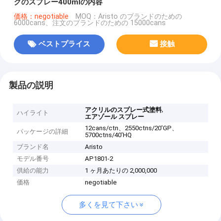
グのスプレー400mlの内容
価格：negotiable
MOQ：Aristo のブランドのための
6000cans、注文のブランドのための 15000cans
ベストプライス
接触
製品の説明
,
アクリルのスプレー式塗料
ハイライト
エアゾール スプレー
12cans/ctn、2550ctns/20'GP、
パッケージの詳細
5700ctns/40'HQ
ブランド名
Aristo
モデル番号
AP1801-2
供給の能力
1 ヶ月あたりの 2,000,000
価格
negotiable
多くを見て下さい