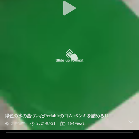
緑色の水の基づいたPeelableのゴム ペンキを詰める1L
水性塗料
2021-07-21
164 views