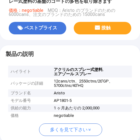
レー式塗料の基盤のコートの多色を取り除きます
価格：negotiable
MOQ：Aristo のブランドのための
6000cans、注文のブランドのための 15000cans
ベストプライス
接触
製品の説明
,
アクリルのスプレー式塗料
ハイライト
エアゾール スプレー
12cans/ctn、2550ctns/20'GP、
パッケージの詳細
5700ctns/40'HQ
ブランド名
Aristo
モデル番号
AP1801-5
供給の能力
1 ヶ月あたりの 2,000,000
価格
negotiable
多くを見て下さい