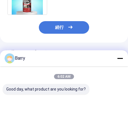
ます
続行
推薦されたプロダクト
Barry
6:02 AM
Good day, what product are you looking for?
コールド亜鉛メッキス
迅速な乾燥 亜鉛ガルバ
アクリル亜鉛ス
プレーペイント 400ml
ン化スプレー塗料 5-
ペイント 5-10
10分 乾燥時間
時間 コーティ
ベストプライス
ベストプライス
ベストプラ