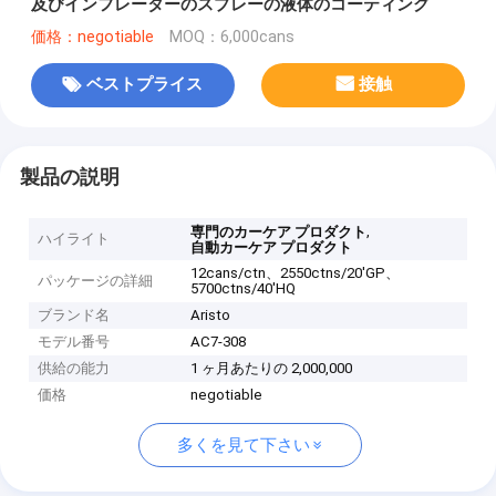
及びインフレーターのスプレーの液体のコーティング
価格：negotiable
MOQ：6,000cans
ベストプライス
接触
製品の説明
,
専門のカーケア プロダクト
ハイライト
自動カーケア プロダクト
12cans/ctn、2550ctns/20'GP、
パッケージの詳細
5700ctns/40'HQ
ブランド名
Aristo
モデル番号
AC7-308
供給の能力
1 ヶ月あたりの 2,000,000
価格
negotiable
多くを見て下さい